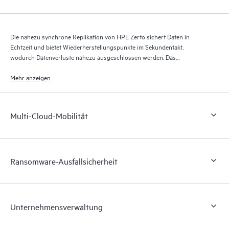
Die nahezu synchrone Replikation von HPE Zerto sichert Daten in
Echtzeit und bietet Wiederherstellungspunkte im Sekundentakt,
wodurch Datenverluste nahezu ausgeschlossen werden. Das
Wiederherstellungsjournal von HPE Zerto speichert über bis zu 30 Tage
Tausende von Wiederherstellungspunkten und ermöglicht so eine
Mehr anzeigen
granulare, flexible Wiederherstellung.
Multi-Cloud-Mobilität
Ransomware-Ausfallsicherheit
Unternehmensverwaltung