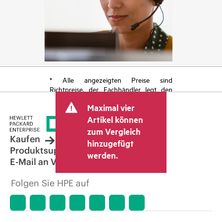
* Alle angezeigten Preise sind
Richtpreise, der Fachhändler legt den
endgültigen Transaktionspreis fest und
Maximal vier
kann weitere Gebühren wie
Mehrwertsteuer und Versandkosten
Artikel können
berücksichtigen. Der vom Fachhändler
zum Vergleich
festgelegte Transaktionspreis kann von
Kaufen
hinzugefügt
dem anderer Fachhändler und dem
Produktsupport
werden.
angezeigten Richtpreis abweichen. Die
E-Mail an Vertrieb
Richtpreise können zeitlich begrenzte
Sonderangebote enthalten. HPE behält
Folgen Sie HPE auf
sich das Recht vor, jederzeit
Preisanpassungen vorzunehmen, u. a.
aufgrund von sich ändernden
Marktbedingungen, der Einstellung von
Produkten, eingeschränkter