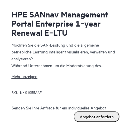
HPE SANnav Management
Portal Enterprise 1‑year
Renewal E‑LTU
Möchten Sie die SAN-Leistung und die allgemeine
betriebliche Leistung intelligent visualisieren, verwalten und
analysieren?
Während Unternehmen um die Modernisierung des
Rechenzentrums ringen, um Innovationen und die digitale
Mehr anzeigen
Transformation zu unterstützen, entwickeln sich die
Speichernetzwerke immer schneller weiter, um die neuen
SKU-Nr.
S1S55AAE
Anwendungen aufnehmen zu können. Administratoren
benötigen daher Möglichkeiten, den Zustand und die
Leistung von SANs effizient zu visualisieren und zu
Senden Sie Ihre Anfrage für ein individuelles Angebot
verwalten. Die HPE SANnav Management Software ist die
Angebot anfordern
nächste Generation der SAN Management-
Anwendungssuite für Fibre Channel SAN-Umgebungen der