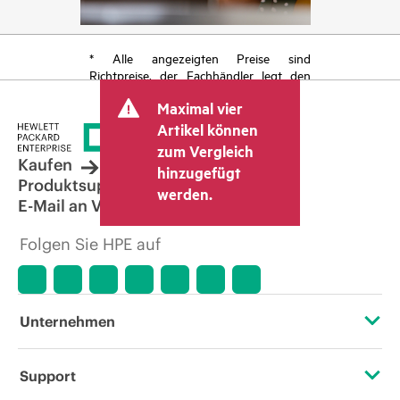
* Alle angezeigten Preise sind
Richtpreise, der Fachhändler legt den
endgültigen Transaktionspreis fest und
Maximal vier
kann weitere Gebühren wie
Mehrwertsteuer und Versandkosten
Artikel können
berücksichtigen. Der vom Fachhändler
zum Vergleich
festgelegte Transaktionspreis kann von
Kaufen
hinzugefügt
dem anderer Fachhändler und dem
Produktsupport
werden.
angezeigten Richtpreis abweichen. Die
E-Mail an Vertrieb
Richtpreise können zeitlich begrenzte
Sonderangebote enthalten. HPE behält
Folgen Sie HPE auf
sich das Recht vor, jederzeit
Preisanpassungen vorzunehmen, u. a.
aufgrund von sich ändernden
Marktbedingungen, der Einstellung von
Produkten, eingeschränkter
Unternehmen
Produktverfügbarkeit, dem Ende der
Lebensdauer von Werbeaktionen und
Fehlern in der Werbung.
Über HPE
Support