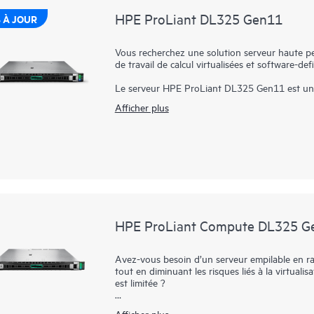
HPE ProLiant DL325 Gen11
 À JOUR
Vous recherchez une solution serveur haute p
de travail de calcul virtualisées et software-de
Le serveur HPE ProLiant DL325 Gen11 est une 
ajoutée exceptionnelle en assurant un parfait 
Afficher plus
avec les avantages économiques d’un modèle 
EPYC™ 9004 et 9005 de 4ème et 5ème générat
mémoire supérieure (jusqu’à 3 To), des I/O PC
charge jusqu’à deux processeurs graphiques en
monoprocesseur, haute performance à faible coût
Root of Trust ancre le microprogramme du serv
processeur sécurisé AMD qui doit être exactem
HPE ProLiant DL325 Gen11 est un excellent choi
calcul software-defined, le réseau de diffusion 
sécurisées à la périphérie qui nécessitent un su
HPE ProLiant Compute DL325 G
passante du réseau.
Avez-vous besoin d’un serveur empilable en ra
tout en diminuant les risques liés à la virtual
est limitée ?
HPE ProLiant Compute DL325 Gen12 maximise l’u
Afficher plus