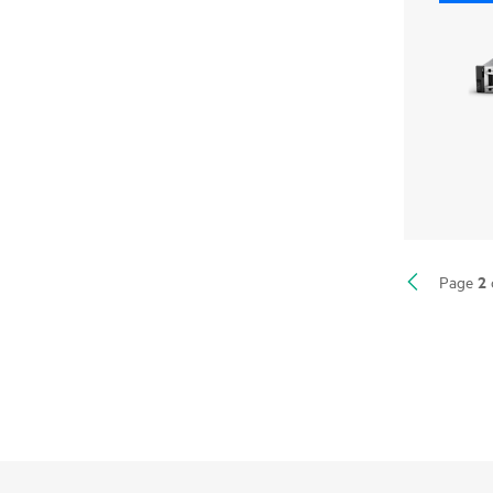
2
Page