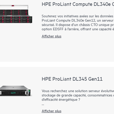
Gen12 est une remarquable solution 2U haute pe
HPE ProLiant Compute DL340e 
datacenter.
Soutenez vos initiatives axées sur les données 
ProLiant Compute DL340e Gen12, un serveur d
sécurisé. Il dispose d’un châssis CTO unique p
option EDSFF à l’arrière, offrant une capacité
génération de la famille de serveurs HPE Alle
Afficher plus
pour les charges de travail gourmandes en donn
stockage de fichiers et d’objets software‑defi
architecture équilibrée de traitement des donné
nécessitant un stockage important, tandis que 
simplifie les opérations. Conçu avec la sécur
aide les entreprises à réduire les risques, à res
de la gestion des données à un coût inférieur 
HPE ProLiant DL345 Gen11
Vous recherchez une solution serveur évolutive
stockage de grande capacité, consommatrices de
d’efficacité énergétique ?
Le serveur HPE ProLiant DL345 Gen11 est une
Afficher plus
d’exceptionnelles performances de calcul et de