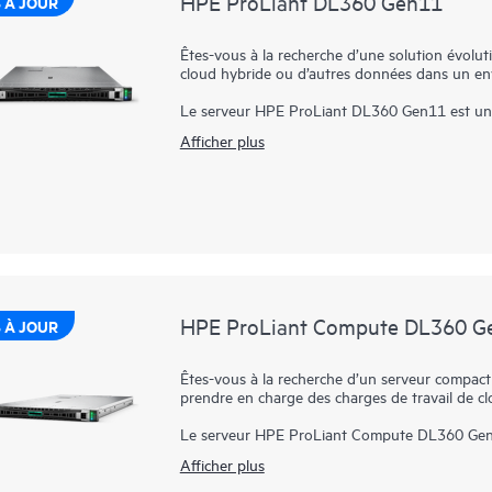
HPE ProLiant DL360 Gen11
 À JOUR
Êtes-vous à la recherche d’une solution évoluti
cloud hybride ou d’autres données dans un env
Le serveur HPE ProLiant DL360 Gen11 est une 
d’exceptionnelles performances de calcul, un t
Afficher plus
profondeur de mémoire optimisée avec une fonc
Optimisé par des processeurs Intel® Xeon® Sca
de mémoire et 20 disques EDSFF ainsi qu’une
haut débit, le serveur HPE ProLiant DL360 Gen
Automation (EDA), la CAO et l’infrastructure
Le serveur HPE ProLiant 360 Gen11 est conçu 
fonctionnement cloud, une sécurité intégrée et
afin de faire avancer votre entreprise.
HPE ProLiant Compute DL360 G
 À JOUR
Êtes-vous à la recherche d’un serveur compact 
prendre en charge des charges de travail de c
Le serveur HPE ProLiant Compute DL360 Gen1
performances de calcul exceptionnelles, une de
Afficher plus
données haut débit pour exécuter vos applicati
Xeon® 6 comptant jusqu’à 144 cœurs et jusqu