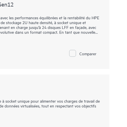
rformance à socket simple, qui améliore l'efficacité du
Gen12
avec les performances équilibrées et la rentabilité du HPE
e stockage 2U haute densité, à socket unique et
renant en charge jusqu’à 24 disques LFF en façade, avec
 évolutive dans un format compact. En tant que nouvelle
tra Storage 4000, le serveur DL340e Gen12 est optimisé
ées telles que les lacs de données d’IA et d’analyse, le
ned, la protection des données et l’archivage profond. Son
es améliore les flux pour les charges de travail
Comparer
l’expérience de gestion ProLiant, compatible cloud,
ité comme principe fondamental, le serveur DL340e Gen12
pecter les exigences de conformité et à améliorer l’efficacité
par Go.
 à socket unique pour alimenter vos charges de travail de
 données virtualisées, tout en respectant vos objectifs
 solution 2U monoprocesseur évolutive qui offre
s options de stockage de grande capacité avec les