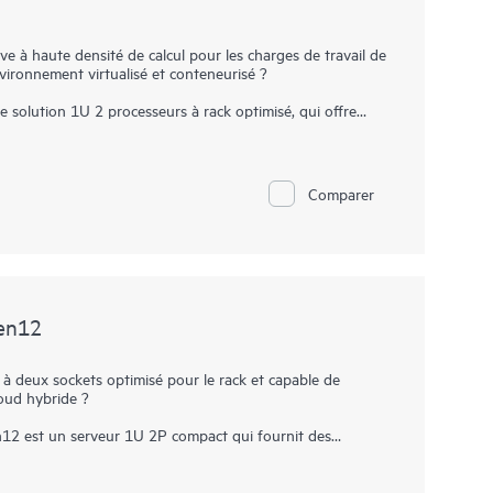
ve à haute densité de calcul pour les charges de travail de
ironnement virtualisé et conteneurisé ?
solution 1U 2 processeurs à rack optimisé, qui offre
ransfert de données haut débit amélioré et une
tionnalité de calcul 2 processeurs.
lable de 4e et 5e générations avec jusqu’à 64 cœurs, 8 To
Comparer
 bande passante de mémoire accrue et des I/O PCIe Gen5
11 est une solution parfaite pour l’Electronic Design
VDI
.
pour optimiser l’informatique grâce à une expérience de
 des performances optimisées pour les charges de travail
en12
à deux sockets optimisé pour le rack et capable de
loud hybride ?
2 est un serveur 1U 2P compact qui fournit des
nsité de mémoire évolutive et un taux de transfert de
ons les plus exigeantes. Doté de processeurs Intel®
’à 8 To de mémoire ainsi que 20 disques EDSFF E3.S