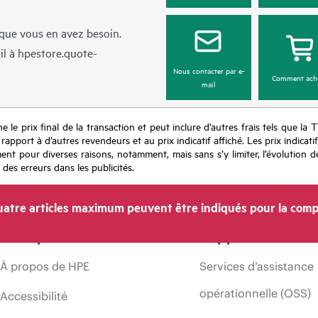
sque vous en avez besoin.
il à
hpestore.quote-
Nous contacter par e-
Comment ach
mail
e le prix final de la transaction et peut inclure d’autres frais tels que la 
apport à d’autres revendeurs et au prix indicatif affiché. Les prix indicat
nt pour diverses raisons, notamment, mais sans s’y limiter, l’évolution de
 des erreurs dans les publicités.
atre articles maximum peuvent être indiqués pour la comp
Entreprise
Support
À propos de HPE
Services d’assistance
opérationnelle (OSS)
Accessibilité