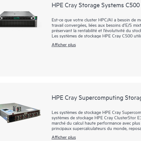
HPE Cray Storage Systems C500
Est-ce que votre cluster HPC/AI a besoin de m
travail convergées, liées aux besoins d’E/S mix
préservant la rentabilité et l’évolutivité du sto
Les systèmes de stockage HPE Cray C500 utilis
parallèles pour des performances impressionnan
Afficher plus
d’entrée de gamme et de moyenne gamme, avec
l’utilisation de leurs investissements CPU/GPU.
forts de différents supports de stockage (NVM
faiblesses respectives, ce qui permet des vite
d’unités racks.
Utilisez les systèmes de stockage HPE Cray C
prix/performances pour le stockage que les plus
HPE Cray Supercomputing Stora
Les systèmes de stockage HPE Cray Supercompu
systèmes de stockage HPE Cray ClusterStor E1
marché du calcul haute performance avec plus 
principaux supercalculateurs du monde, repos
1
E1000.
Afficher plus
Non seulement les systèmes E2000 conservent l’