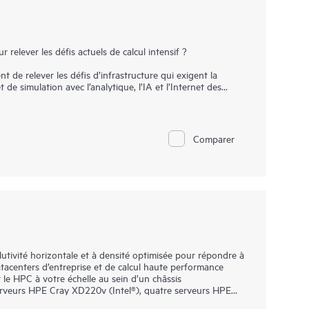
relever les défis actuels de calcul intensif ?
 de relever les défis d’infrastructure qui exigent la
 de simulation avec l’analytique, l’IA et l’Internet des
lux de travail stratégique pour l’entreprise. Les systèmes
uvoir traiter ces charges de travail massives convergées,
ensif.
Comparer
s charges de travail de plus en plus diverses et
culateurs fera la différence avec des performances
les données et une diversification des architectures de
rformances HPC et IA d’application à grande échelle,
ines, voire des centaines, de milliers de nœuds, et
ibles et fiables, facilitant une productivité élevée sur
utivité horizontale et à densité optimisée pour répondre à
tacenters d’entreprise et de calcul haute performance
e HPC à votre échelle au sein d’un châssis
serveurs HPE Cray XD220v (Intel®), quatre serveurs HPE
5v (AMD). Une infrastructure partagée augmente le