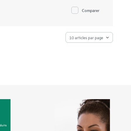
00 la norme de facto dans le calcul haute performance
 des performances grâce à l’utilisation de nouveaux
Comparer
 supercalculateurs et les grands clusters de calcul qui
simulation, d’intelligence artificielle et d’analyses de
ows intégrés dans une seule machine.
duits