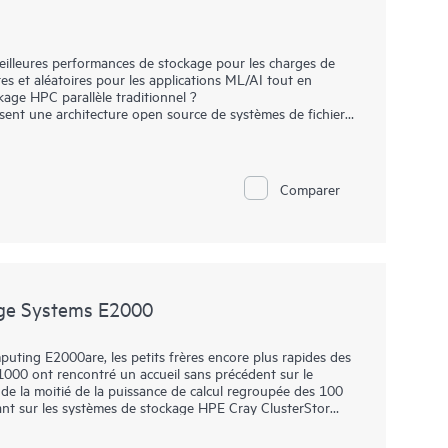
eilleures performances de stockage pour les charges de
tes et aléatoires pour les applications ML/AI tout en
ckage HPC parallèle traditionnel ?
ent une architecture open source de systèmes de fichiers
tes et sont une solution idéale pour les clusters HPC/AI
 des budgets de stockage limités tout en améliorant
 Cette architecture hybride unique exploite les points
e, baie SSD/SAS, disque dur) tout en évitant leurs
Comparer
sses aux performances excellentes avec un nombre réduit
500 pour découvrir les mêmes avantages en termes de
 grands sites de calcul intensif.
ge Systems E2000
ting E2000are, les petits frères encore plus rapides des
000 ont rencontré un accueil sans précédent sur le
de la moitié de la puissance de calcul regroupée des 100
ant sur les systèmes de stockage HPE Cray ClusterStor
intégralité des propositions de valeur qui faisaient du