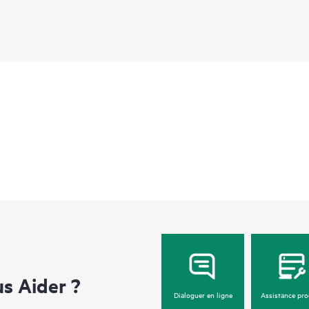
système de stockage HPE Cray ClusterStor E10
haut de gamme, mais ils offrent plus du double
contrôleurs de stockage.
Les systèmes E2000 sont le choix idéal pour les
exécutent des applications de modélisation et de 
données hautes performances dans des workfl
 Aider ?
Dialoguer en ligne
Assistance pro