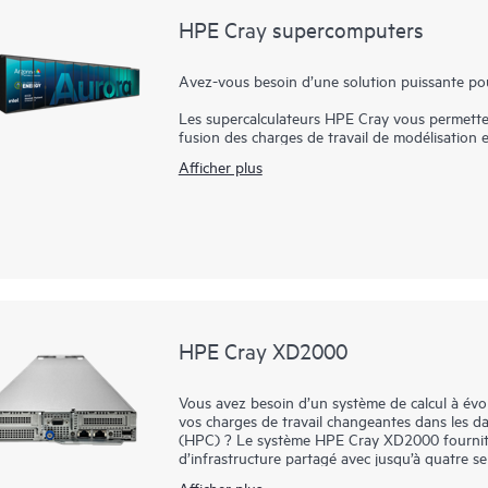
HPE Cray supercomputers
Avez-vous besoin d’une solution puissante pour 
Les supercalculateurs HPE Cray vous permettent
fusion des charges de travail de modélisation et
objets, dans le but de créer un seul et unique f
Afficher plus
de calcul haute performance actuels doivent po
entraînant un changement radical du calcul int
Compte tenu de l’impératif de naviguer dans de
complexes, la prochaine génération de supercal
exascales, des charges de travail centrées sur 
processeur.
Les supercalculateurs HPE Cray offrent des pe
fournissent une solution flexible pour des diza
HPE Cray XD2000
garantissent des performances homogènes, prévis
les flux de travail à grande échelle.
Vous avez besoin d’un système de calcul à évol
vos charges de travail changeantes dans les da
(HPC) ? Le système HPE Cray XD2000 fournit l
d’infrastructure partagé avec jusqu’à quatre 
Cray XD225v ou deux serveurs HPE Cray XD29
Afficher plus