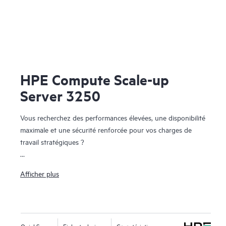
HPE Compute Scale-up
Server 3250
Vous recherchez des performances élevées, une disponibilité
maximale et une sécurité renforcée pour vos charges de
travail stratégiques ?
HPE Compute Scale-up Server 3250 est un serveur évolutif
Afficher plus
en toute fiabilité qui démarre à 4 processeurs et évolue
jusqu’à 16 puissants processeurs Intel® Xeon® Scalable de
6e génération par incrément de 4 sockets. Son architecture
modulaire évolue de manière rentable pour répondre à
QuickSpecs
Fiche technique
Caractéristiques