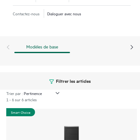
à des mises à niveau avec des contrôleurs SCSI connectés
en série (SAS) ou des cartes de mise en réseau, au gré de la
Contactez-nous
Dialoguer avec nous
croissance de votre entreprise. Dynamisez votre entreprise
dès maintenant avec le serveur HPE ProLiant ML30 Gen11.
Modèles de base
Filtrer les articles
Trier par :
1 - 6 sur 6 articles
Smart Choice