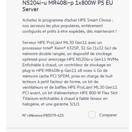
NS204i‑u MR408i‑p 1x800W PS EU
Server
Achetez le programme d'achat HPE Smart Choice :
nos serveurs les plus populaires, entièrement
configurés et prêts à être expédiés, dès maintenant !
Serveur HPE ProLiant ML30 Gen11 avec un
processeur Intel® Xeon® 6325P, 32 Go (1x32 Go) de
mémoire double rangée, un dispositif de stockage
optimisé pour amorçage HPE NS204i-u Gen11 NVMe
Enfichable à chaud, un contrôleur de stockage en
plug-in HPE MR408i-p Gen11 x8 voies 4 Go de
mémoire cache PCI SPDM, prise en charge de huit
lecteurs à petit facteur de forme, un kit de
ventilateurs et de baffles HPE ProLiant ML30 Gen11
PCI avant, un kit d'alimentation HPE 800 W Flex Slot
Titanium enfichables à chaud à faible teneur en
halogène, et une garantie 3/1/1
Comparer
N° référence P85579-425