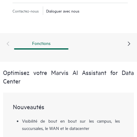
problèmes. De puissantes fonctionnalités d’IA agentique
permettent aux opérateurs réseau d’effectuer de
Contactez-nous
Dialoguer avec nous
nombreuses tâches quotidiennes en parlant simplement à
Marvis.
Fonctions
Optimisez votre Marvis AI Assistant for Data
Center
Nouveautés
Visibilité de bout en bout sur les campus, les
succursales, le WAN et le datacenter