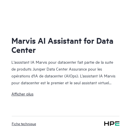
Marvis AI Assistant for Data
Center
L'assistant IA Marvis pour datacenter fait partie de la suite
de produits Juniper Data Center Assurance pour les
opérations d'IA de datacenter (AIOps). L’assistant IA Marvis
pour datacenter est le premier et le seul assistant virtuel
conversationnel du secteur pour datacenters, étendant la
Afficher plus
visibilité de bout en bout de l’assistant IA Marvis depuis les
campus, les succursales et les réseaux étendus jusqu’au
datacenter. Il fonctionne en collaboration avec Apstra Data
Center Director pour fournir des actions proactives et
Fiche technique
prescriptives au datacenter afin d'accélérer la résolution des