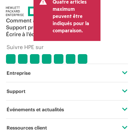
Quatre articles
tels que la TVA ou les taxes sur la vente
et les frais d’expédition. Le prix de la
maximum
transaction déterminé par le revendeur
peuvent être
peut varier par rapport à d’autres
Comment acheter
indiqués pour la
revendeurs et au prix indicatif affiché.
Support produit
comparaison.
Les prix indicatifs peuvent inclure des
Écrire à l’équipe commerciale
offres promotionnelles limitées dans le
temps. HPE se réserve le droit d’ajuster
Suivre HPE sur
les prix à tout moment pour diverses
raisons, notamment, mais sans s’y limiter,
l’évolution des conditions du marché,
l’arrêt d’un produit, la disponibilité
restreinte d’un produit, la fin d’une
Entreprise
période de promotion et des erreurs
dans les publicités.
À propos de HPE
Support
Accessibilité
Services d’assistance opérationnelle (OSS)
Événements et actualités
Carrières
Retour et recyclage de produits
Événements
Ressources client
Responsabilité d’entreprise