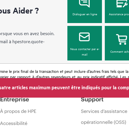
us Aider ?
Dialoguer en ligne
Assistance pro
lorsque vous en avez besoin.
mail à
hpestore.quote-
Nous contacter par e-
Comment ach
mail
mine le prix final de la transaction et peut inclure d’autres frais tels que l
rier par rapport à d’autres revendeurs et au prix indicatif affiché. Les 
 les prix à tout moment pour diverses raisons, notamment, mais sans s’y l
atre articles maximum peuvent être indiqués pour la comp
’une période de promotion et des erreurs dans les publicités.
Entreprise
Support
À propos de HPE
Services d’assistance
opérationnelle (OSS)
Accessibilité