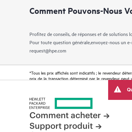
Comment Pouvons-Nous Vo
Profitez de conseils, de réponses et de solutions 
Pour toute question générale,envoyez-nous un e-
request@hpe.com
*Tous les prix affichés sont indicatifs ; le revendeur déter
prix de la transaction déterminé par le revendeur peut va
limitées dans le temps. HPE se réserve le droit d’ajuster
Qu
produit, la disponibilité restreinte d’un produit, la fin d
Comment acheter
Support produit