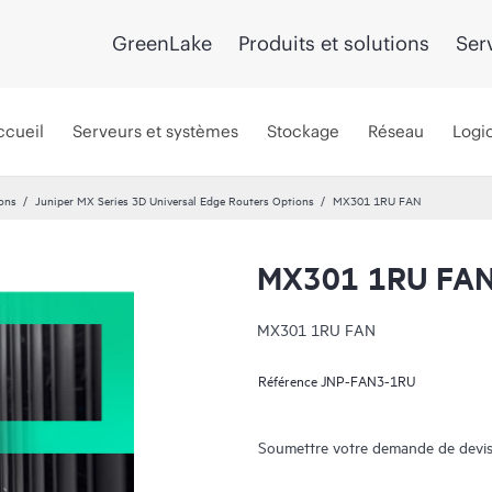
GreenLake
Produits et solutions
Ser
ccueil
Serveurs et systèmes
Stockage
Réseau
Logic
ons
Juniper MX Series 3D Universal Edge Routers Options
MX301 1RU FAN
MX301 1RU FA
MX301 1RU FAN
Référence
JNP-FAN3-1RU
Soumettre votre demande de devis