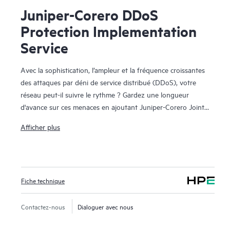
Juniper-Corero DDoS
Protection Implementation
Service
Avec la sophistication, l’ampleur et la fréquence croissantes
des attaques par déni de service distribué (DDoS), votre
réseau peut-il suivre le rythme ? Gardez une longueur
d'avance sur ces menaces en ajoutant Juniper-Corero Joint
DDoS Protection à vos plateformes de routage Juniper
Afficher plus
existantes.
Le logiciel Corero SmartWall Threat Defense Director (TDD)
sur les routeurs Juniper MX Series et Juniper PTX Series
Fiche technique
offre une détection DDoS en temps réel et une atténuation
du débit de ligne. Vous bénéficiez d’une surveillance
permanente au niveau des paquets, d’une analyse
Contactez-nous
Dialoguer avec nous
automatisée des machines et d’une application basée sur
l’infrastructure à l’edge du réseau.