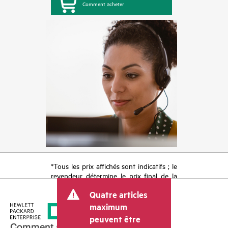
Comment acheter
*Tous les prix affichés sont indicatifs ; le
revendeur détermine le prix final de la
transaction et peut inclure d’autres frais
Quatre articles
tels que la TVA ou les taxes sur la vente
et les frais d’expédition. Le prix de la
maximum
transaction déterminé par le revendeur
peuvent être
peut varier par rapport à d’autres
Comment acheter