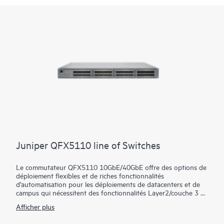
Juniper QFX5110 line of Switches
Le commutateur QFX5110 10GbE/40GbE offre des options de
déploiement flexibles et de riches fonctionnalités
d’automatisation pour les déploiements de datacenters et de
campus qui nécessitent des fonctionnalités Layer2/couche 3 à
faible latence et des fonctionnalités EVPN-VXLAN avancées. Il
Afficher plus
fournit des blocs de construction universels pour les
architectures standard telles que les fabrics spine-and-leaf.