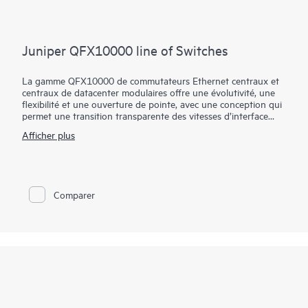
Juniper QFX10000 line of Switches
La gamme QFX10000 de commutateurs Ethernet centraux et
centraux de datacenter modulaires offre une évolutivité, une
flexibilité et une ouverture de pointe, avec une conception qui
permet une transition transparente des vitesses d’interface
10GbE et 40GbE vers 100GbE dans les déploiements de
Afficher plus
datacenters et de campus. Ces commutateurs hautes
performances et prospectifs sont conçus pour aider les
opérateurs de cloud et de datacenter à extraire le maximum de
valeur et d’intelligence de leur infrastructure réseau dans
l’avenir.
Comparer