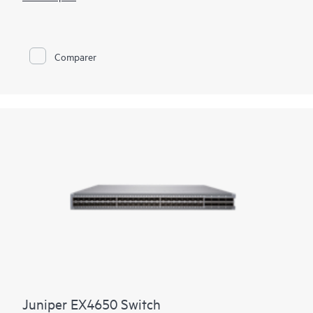
fabric. Le choix de la vitesse d’interface pour la connectivité de
serveur et intra-fabric permet une polyvalence de déploiement
et une protection de l’investissement.
Les fournisseurs de cloud public et les fournisseurs de services
Comparer
qui cherchent à répondre à une croissance explosive prennent
en charge des fabrics IP 400GbE éprouvées à l’échelle
d’Internet. Pour les entreprises qui font passer leurs parcs de
serveurs de 10GbE à 25GbE, le QFX5700/QFX5700E offre une
option de colonne vertébrale EVPN-VXLAN 100GbE/400 GbE
native par radix avec une consommation réduite dans un
encombrement réduit. Avec jusqu’à 25,6 Tbit/s de débit
bidirectionnel, le commutateur est optimisé pour les
déploiements spine-and-leaf dans les datacenters d’entreprise,
de calcul haute performance, de fournisseur de services et de
cloud.
Juniper EX4650 Switch