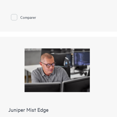
commerciales telles que dans les magasins de détail. Les ports
d’accès sont disponibles avec et sans IEEE 802.3af Power over
Ethernet (PoE) ou 802.3at PoE+ pour alimenter les appareils
réseau connectés.
Comparer
Le EX2300-C est prêt pour le cloud et compatible ZTP, vous
pouvez donc l'intégrer, le configurer et le gérer avec Juniper
Wired Assurance pour améliorer l'expérience des appareils
connectés. De plus, le cloud de la plateforme Mist rationalise le
déploiement et la gestion de votre fabric de campus, tandis
que Marvis AI simplifie les opérations et améliore la visibilité
sur les performances des appareils connectés. La prise en
charge de la technologie Virtual Chassis de Juniper permet
l'interconnexion de jusqu'à trois commutateurs EX2300-C avec
un quatrième commutateur EX Series compatible Virtual
Chassis, qui peut tous être géré ensemble comme un seul
appareil logique.
Juniper Mist Edge