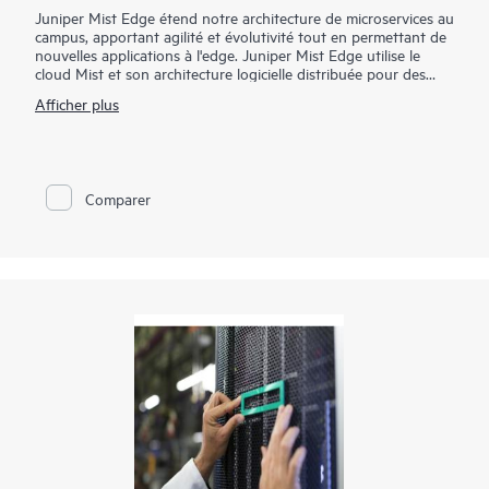
Juniper Mist Edge étend notre architecture de microservices au
campus, apportant agilité et évolutivité tout en permettant de
nouvelles applications à l'edge. Juniper Mist Edge utilise le
cloud Mist et son architecture logicielle distribuée pour des
opérations, une gestion, un dépannage et des analyses
Afficher plus
évolutifs et résilients, sans avoir besoin de contrôleurs sans fil
hérités.
Comparer