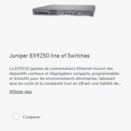
Juniper EX9250 line of Switches
La EX9250 gamme de commutateurs Ethernet fournit des
dispositifs centraux et d’agrégation compacts, programmables
et évolutifs pour les environnements d’entreprise, réduisant
ainsi les coûts et la complexité tout en offrant une fiabilité de
classe opérateur.
Afficher plus
Les commutateurs EX9250 permettent aux organisations de
déployer un cœur d’entreprise évolué, prenant en charge les
applications de couche 2 ou de couche 3 en combinant les
technologies VPN Ethernet (EVPN) et LAN extensible virtuel
Comparer
(VXLAN). L’utilisation de ces technologies ouvertes permet
aux entreprises de créer un réseau cohérent de bout en bout
sur des sites géographiquement dispersés, tout en tirant parti