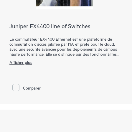
Juniper EX4400 line of Switches
Le commutateur EX4400 Ethernet est une plateforme de
commutation d’accès pilotée par l’IA et prête pour le cloud,
avec une sécurité avancée pour les déploiements de campus
haute performance. Elle se distingue par des fonctionnalités
telles que Power over Ethernet (PoE, PoE++), MACsec AES-
Afficher plus
256, la microsegmentation à l’aide de politiques basées sur des
groupes (GBP), EVPN-VXLAN vers la couche d’accès et la
télémétrie basée sur les flux.
Dans le cadre de l'infrastructure sous-jacente de Juniper Wired
Comparer
Assurance, le EX4400 est facile à intégrer, à configurer et à
gérer. Le cloud de la plateforme Mist rationalise le déploiement
et la gestion de votre fabric de campus, tandis que Marvis AI
simplifie les opérations et améliore la visibilité sur les
performances des appareils connectés.