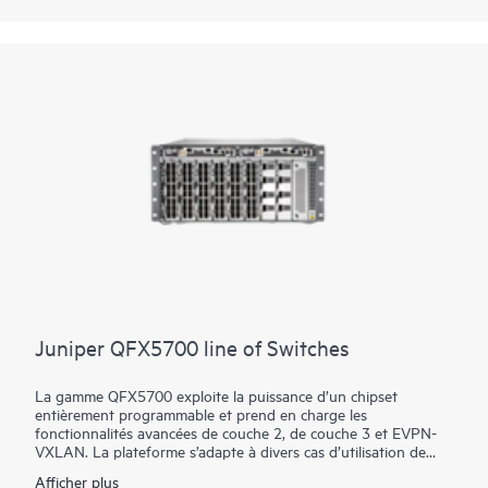
Gérez votre QFX10002 avec le logiciel de mise en réseau clé en
main Juniper Apstra basé sur l'intention, qui automatise
l'ensemble du cycle de vie du réseau pour simplifier la
conception, le déploiement et les opérations et fournit une
assurance en boucle fermée.
Juniper QFX5700 line of Switches
La gamme QFX5700 exploite la puissance d’un chipset
entièrement programmable et prend en charge les
fonctionnalités avancées de couche 2, de couche 3 et EVPN-
VXLAN. La plateforme s’adapte à divers cas d’utilisation de
datacenter, de fabric de campus, d’interconnexion de
Afficher plus
datacenter (DCI) et de connexion de cluster de pare-feu à