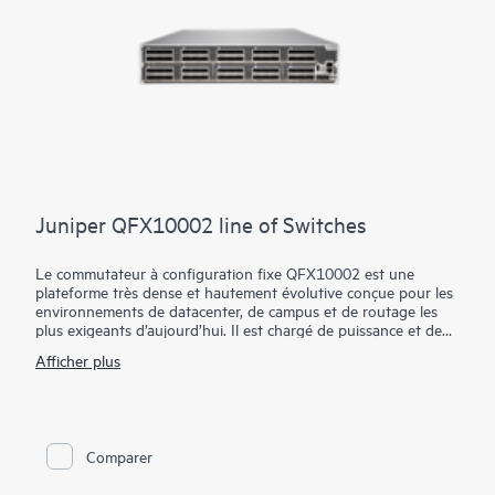
Juniper QFX10002 line of Switches
Le commutateur à configuration fixe QFX10002 est une
plateforme très dense et hautement évolutive conçue pour les
environnements de datacenter, de campus et de routage les
plus exigeants d’aujourd’hui. Il est chargé de puissance et de
fonctionnalité, le tout dans un format compact de 2 U.
Afficher plus
Grâce à nos Q5 ASIC personnalisés, le QFX10002 dispose d’un
tampon profond avec un cube de mémoire hybride (HMC)
pour absorber les pics de trafic réseau et réduire la latence des
applications. Il prend en charge les interfaces 10GbE, 40GbE et
100GbE sur la même plateforme, offrant la flexibilité nécessaire
Comparer
pour passer à une capacité réseau supérieure à mesure que les
demandes de trafic augmentent.