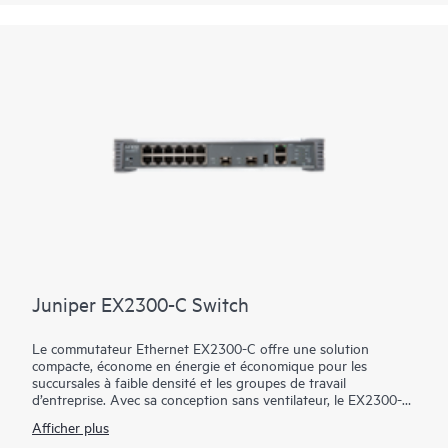
de politiques unifiées pour segmenter le trafic.
Juniper EX2300-C Switch
Le commutateur Ethernet EX2300-C offre une solution
compacte, économe en énergie et économique pour les
succursales à faible densité et les groupes de travail
d’entreprise. Avec sa conception sans ventilateur, le EX2300-C
est complètement silencieux, ce qui le rend idéal pour les
Afficher plus
déploiements de bureaux ouverts et les applications