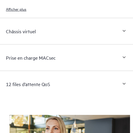
niveau de service (SLE) avec le moteur d'IA et le cloud de microservices
de la plateforme Mist.
Afficher plus
Châssis virtuel
Prise en charge MACsec
12 files d’attente QoS