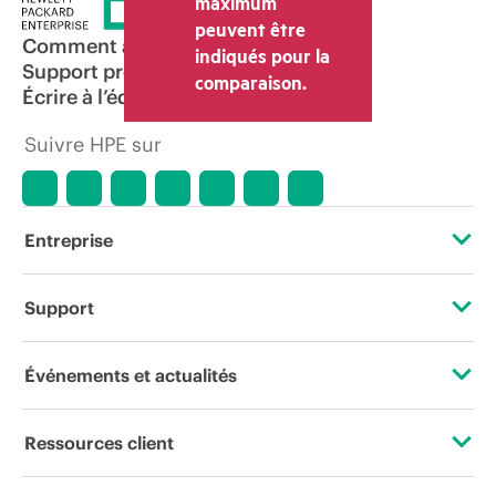
maximum
transaction déterminé par le revendeur
peuvent être
peut varier par rapport à d’autres
Comment acheter
indiqués pour la
revendeurs et au prix indicatif affiché.
Support produit
comparaison.
Les prix indicatifs peuvent inclure des
Écrire à l’équipe commerciale
offres promotionnelles limitées dans le
temps. HPE se réserve le droit d’ajuster
Suivre HPE sur
les prix à tout moment pour diverses
raisons, notamment, mais sans s’y limiter,
l’évolution des conditions du marché,
l’arrêt d’un produit, la disponibilité
restreinte d’un produit, la fin d’une
Entreprise
période de promotion et des erreurs
dans les publicités.
À propos de HPE
Support
Accessibilité
Services d’assistance opérationnelle (OSS)
Événements et actualités
Carrières
Retour et recyclage de produits
Événements
Ressources client
Responsabilité d’entreprise
Support produit
HPE Discover