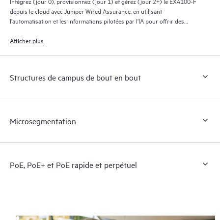
Intégrez (jour 0), provisionnez (jour 1) et gérez (jour 2+) le EX4100-F
depuis le cloud avec Juniper Wired Assurance, en utilisant
l'automatisation et les informations pilotées par l'IA pour offrir des
expériences améliorées au personnel informatique, aux utilisateurs
finaux et aux appareils connectés.
Afficher plus
Structures de campus de bout en bout
Microsegmentation
PoE, PoE+ et PoE rapide et perpétuel