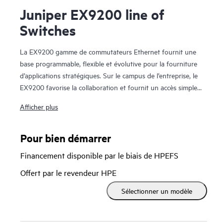
Juniper EX9200 line of
Switches
La EX9200 gamme de commutateurs Ethernet fournit une
base programmable, flexible et évolutive pour la fourniture
d’applications stratégiques. Sur le campus de l’entreprise, le
EX9200 favorise la collaboration et fournit un accès simple
et sécurisé pour la livraison d’applications stratégiques. Dans
Afficher plus
le datacenter, elle simplifie les opérations pour aligner le
réseau sur les exigences commerciales en constante
évolution.
Pour bien démarrer
Financement disponible par le biais de HPEFS
Les commutateurs EX9200 permettent aux organisations de
déployer un cœur d’entreprise évolué, prenant en charge les
Offert par le revendeur HPE
applications de couche 2 ou de couche 3 avec Ethernet VPN
Sélectionner un modèle
(EVPN)-Virtual Extensible LAN (VXLAN). L’utilisation de ces
technologies ouvertes permet aux entreprises de créer un
réseau sécurisé de bout en bout sur des sites