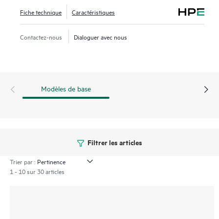
géographiquement dispersés, tout en tirant parti de
Fiche technique
Caractéristiques
politiques unifiées pour segmenter le trafic.
Contactez-nous
Dialoguer avec nous
Modèles de base
Filtrer les articles
Trier par :
1 - 10 sur 30 articles