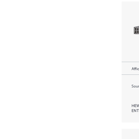
Affi
Soum
HEW
ENT