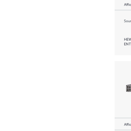
Affi
Soum
HEW
ENT
Affi