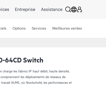
vices
Entreprise
Assistance
iels
Options
Services
Meilleures ventes
0-64CD Switch
harge les fabrics IP haut débit, haute densité,
ion comprennent les déploiements de réseaux de
travail IA/ML où l’évolutivité, les performances et
ns et des fonctionnalités 400GbE, 200GbE,
0GbE telles que des fonctionnalités avancées
ment sécurisé sans intervention. Le QFX5230