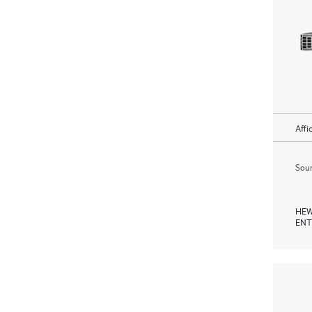
Affi
Soum
HEW
ENT