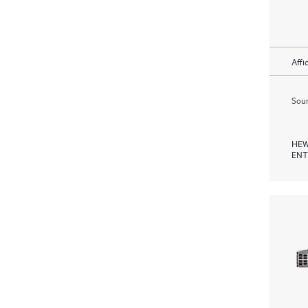
Affi
Soum
HEW
ENT