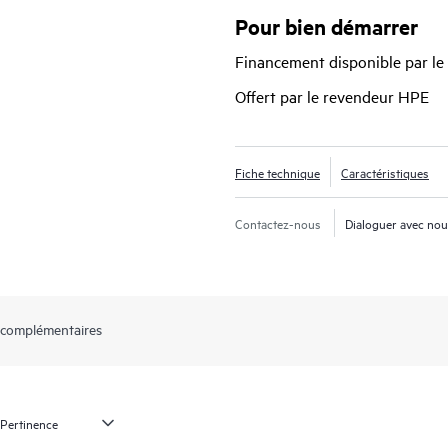
permet aux opérateurs réseau de cr
Pour bien démarrer
basées sur une suite logicielle éprou
Financement disponible par le
fonctionnalités d’automatisation de
Offert par le revendeur HPE
Fiche technique
Caractéristiques
Contactez-nous
Dialoguer avec no
 complémentaires