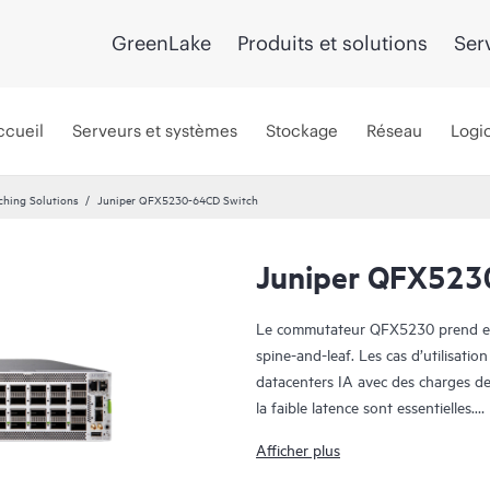
GreenLake
Produits et solutions
Ser
ccueil
Serveurs et systèmes
Stockage
Réseau
Logic
ching Solutions
Juniper QFX5230-64CD Switch
Juniper QFX523
Le commutateur QFX5230 prend en c
spine-and-leaf. Les cas d’utilisat
datacenters IA avec des charges de 
la faible latence sont essentielles.
Le commutateur offre des connexio
Afficher plus
100GbE, 50GbE, 40GbE, 25GbE et 1
Layer2/couche 3 et un provisionne