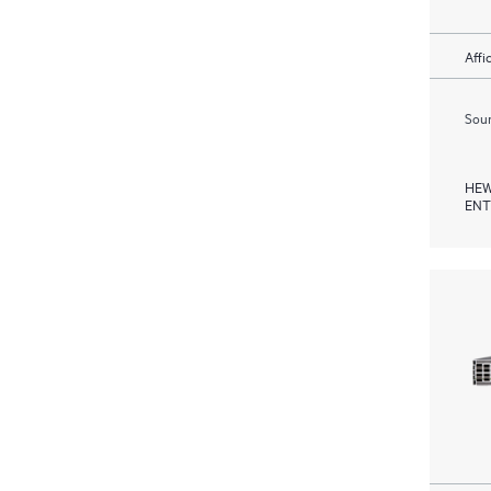
Affi
Soum
HEW
ENT