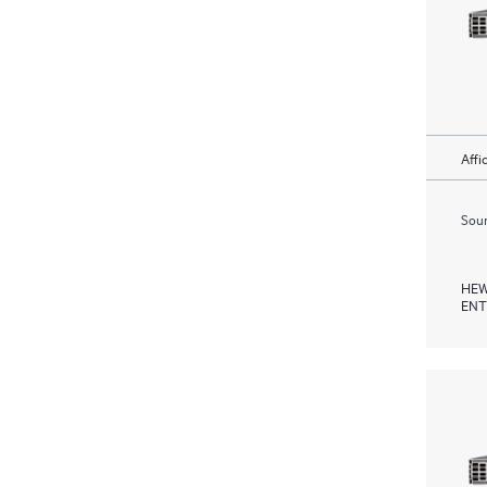
Affi
Soum
HEW
ENT