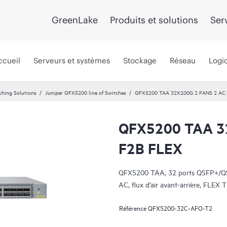
GreenLake
Produits et solutions
Ser
ccueil
Serveurs et systèmes
Stockage
Réseau
Logic
ching Solutions
Juniper QFX5200 line of Switches
QFX5200 TAA 32X100G 2 FANS 2 AC 
QFX5200 TAA 3
F2B FLEX
QFX5200 TAA, 32 ports QSFP+/QSFP
AC, flux d’air avant-arrière, FL
Référence
QFX5200-32C-AFO-T2