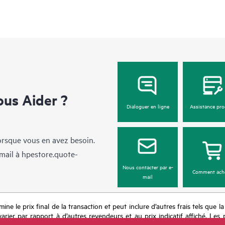
us Aider ?
Dialoguer en ligne
Assistance pro
lorsque vous en avez besoin.
mail à
hpestore.quote-
Nous contacter par e-
Comment ach
mail
mine le prix final de la transaction et peut inclure d’autres frais tels que l
rier par rapport à d’autres revendeurs et au prix indicatif affiché. Les 
 les prix à tout moment pour diverses raisons, notamment, mais sans s’y l