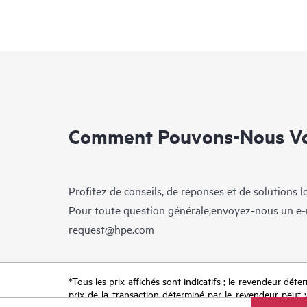
Comment Pouvons-Nous Vo
Profitez de conseils, de réponses et de solutions 
Pour toute question générale,envoyez-nous un e-
request@hpe.com
*Tous les prix affichés sont indicatifs ; le revendeur déter
prix de la transaction déterminé par le revendeur peut va
limitées dans le temps. HPE se réserve le droit d’ajuster