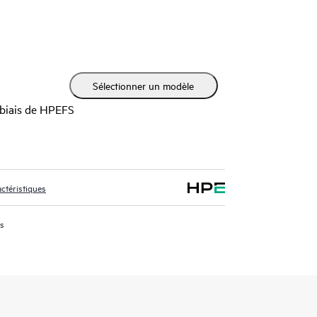
n modulaire pratique, la gamme de routeurs HPE
 des performances améliorées et des services de
 de connectivité pour fournir des normes flexibles
able des investissements avec des CAPEX et des
Sélectionner un modèle
pour les succursales de petite taille.
 biais de HPEFS
ctéristiques
us