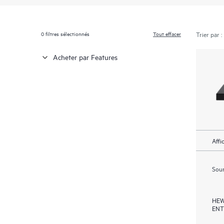
0
filtres sélectionnés
Tout effacer
Trier par :
Acheter par Features
Affi
Soum
HEW
ENT