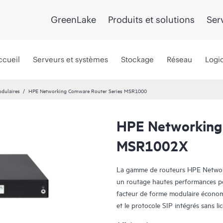
GreenLake
Produits et solutions
Ser
ccueil
Serveurs et systèmes
Stockage
Réseau
Logic
dulaires
HPE Networking Comware Router Series MSR1000
HPE Networking
MSR1002X
La gamme de routeurs HPE Network
un routage hautes performances p
facteur de forme modulaire économi
et le protocole SIP intégrés sans l
disponibilité des services tout en s