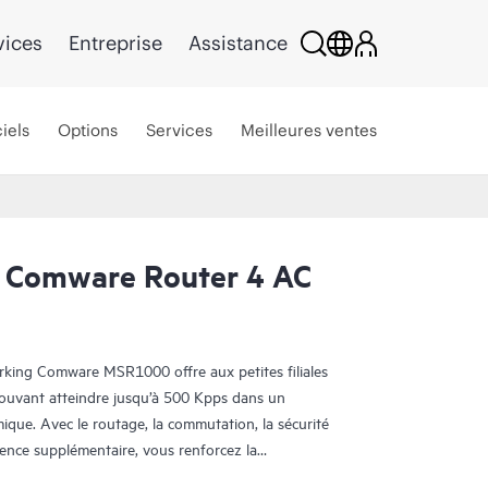
vices
Entreprise
Assistance
iels
Options
Services
Meilleures ventes
 Comware Router 4 AC
ing Comware MSR1000 offre aux petites filiales
ouvant atteindre jusqu’à 500 Kpps dans un
que. Avec le routage, la commutation, la sécurité
icence supplémentaire, vous renforcez la
implifiant la gestion de votre WAN d’entreprise.