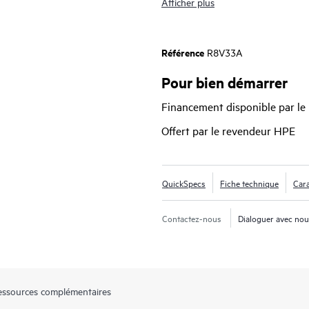
Afficher plus
Avec Comware v7 et une conceptio
Networking Comware MSR1000 offre
Référence
R8V33A
pointe, ainsi qu’un choix d’options
et ouvertes et une protection dur
Pour bien démarrer
dépenses d’exploitation inférieures 
Financement disponible par le
Offert par le revendeur HPE
QuickSpecs
Fiche technique
Cara
Contactez-nous
Dialoguer avec no
essources complémentaires