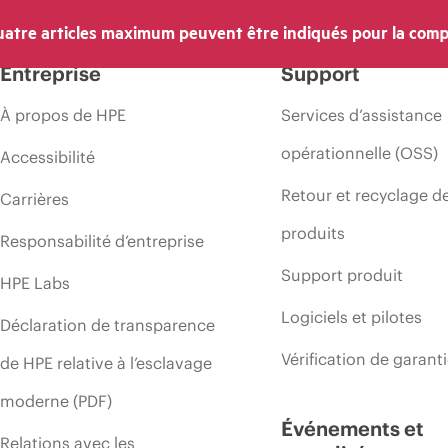
 les prix à tout moment pour diverses raisons, notamment, mais sans s’y l
atre articles maximum peuvent être indiqués pour la comp
’une période de promotion et des erreurs dans les publicités.
Entreprise
Support
À propos de HPE
Services d’assistance
opérationnelle (OSS)
Accessibilité
Retour et recyclage d
Carrières
produits
Responsabilité d’entreprise
Support produit
HPE Labs
Logiciels et pilotes
Déclaration de transparence
Vérification de garant
de HPE relative à l’esclavage
moderne (PDF)
Événements et
Relations avec les