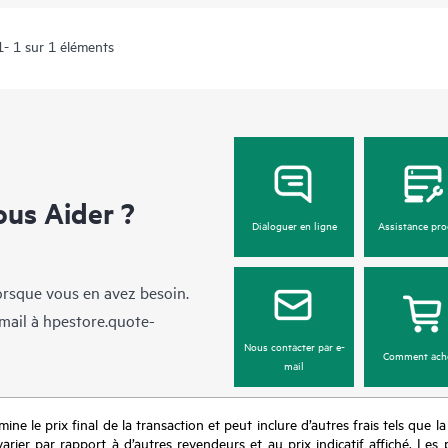
1- 1 sur 1 éléments
us Aider ?
Dialoguer en ligne
Assistance pro
lorsque vous en avez besoin.
mail à
hpestore.quote-
Nous contacter par e-
Comment ach
mail
mine le prix final de la transaction et peut inclure d’autres frais tels que l
rier par rapport à d’autres revendeurs et au prix indicatif affiché. Les 