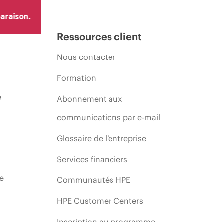
imiter, l’évolution des conditions du marché, l’arrêt d’un
araison.
Ressources client
Nous contacter
Formation
e
Abonnement aux
communications par e-mail
Glossaire de l’entreprise
Services financiers
ie
Communautés HPE
HPE Customer Centers
Inscription au programme