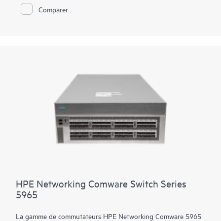
chaud et de plateaux de ventilation, le commutateur 5550 HI
Comparer
dispose également d'un logement d'extension intégré pour les
modules réseau multiplateformes utilisés dans la gamme
Comware 5000. La plateforme prend en charge le PoE haute
densité 90 W (802.3bt) par port, le routage IP haute
performance et le MPLS. L'empilement Intelligent Resilient
Fabric (IRF) jusqu'à 9 membres accroît l'évolutivité et une
haute disponibilité tandis que l'Intelligent Network Quality
Analyzer (iNQA) prend en charge la visibilité en temps réel de
l'intégrité et des performances du réseau.
Outre HPE IMC pour la gestion centralisée, le commutateur
5550 HI est livré avec le système de gestion intégré SmartMC
pour la configuration, la visibilité et la surveillance sans frais
supplémentaires.
HPE Networking Comware Switch Series
5965
La gamme de commutateurs HPE Networking Comware 5965