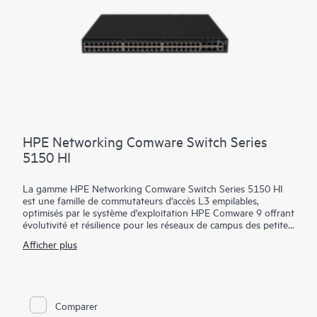
tendances passées. Cela permet de prévoir et d'éviter les
problèmes futurs liés à l'échelle, à la sécurité et aux goulots
d'étranglement en matière de performance.
HPE Networking Comware Switch Series
5150 HI
La gamme HPE Networking Comware Switch Series 5150 HI
est une famille de commutateurs d'accès L3 empilables,
optimisés par le système d'exploitation HPE Comware 9 offrant
évolutivité et résilience pour les réseaux de campus des petites,
moyennes et grandes entreprises.
Afficher plus
Avec 24 et 48 ports de liaison descendante 1 GbE compatibles
MACsec-256, 6 liaisons montantes 10/25 GbE, une double
alimentation et des ventilateurs permutables à chaud et jusqu'à
90 watts de PoE 802.3bt par port, cette série flexible offre
Comparer
sécurité et performances à vos clients, serveurs et appareils