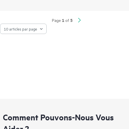
IoT. L'empilement Intelligent Resilient Fabric (IRF) jusqu'à 9
membres accroît l'évolutivité et une haute disponibilité tandis
que l'Intelligent Network Quality Analyzer (iNQA) prend en
charge la visibilité en temps réel de l'intégrité et des
1
5
Page
of
performances du réseau.
Les outils de visibilité, de gestion et d'exploitation du réseau
pour cette série incluent l'interface de ligne de commande
standard et le Smart Management Center (SmartMC), intégrés
et prêts à l'emploi sans frais supplémentaires. La série s'intègre
à HPE Aruba Networking IMC, offrant un point de contrôle
centralisé pour l'ensemble de votre réseau.
Comment Pouvons-Nous Vous
Aider ?