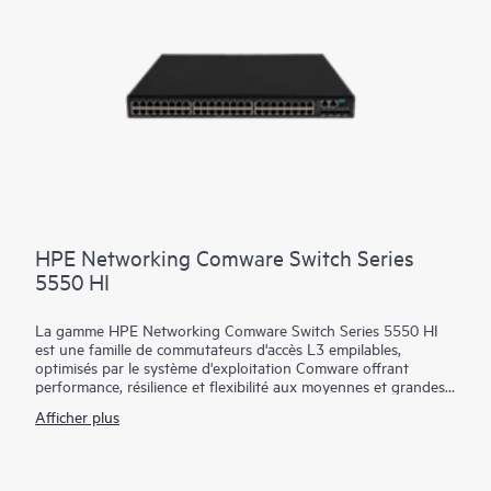
données les plus exigeants. Il est basé sur le système
d'exploitation HPE Aruba Networking CX Switch (AOS-CX), un
logiciel qui automatise et simplifie les tâches réseau critiques et
complexes.
HPE Networking Comware Switch Series
5550 HI
La gamme HPE Networking Comware Switch Series 5550 HI
est une famille de commutateurs d'accès L3 empilables,
optimisés par le système d'exploitation Comware offrant
performance, résilience et flexibilité aux moyennes et grandes
entreprises.
Afficher plus
Équipé de 36 et 48 ports cuivre, fibre et combinés 1G
compatibles MACsec-256, de 4 liaisons montantes SFP28
10/25G intégrées, d'une double alimentation permutable à