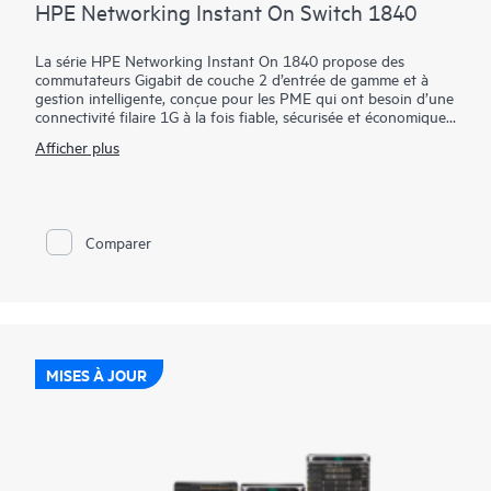
HPE Networking Instant On Switch 1840
La série HPE Networking Instant On 1840 propose des
commutateurs Gigabit de couche 2 d’entrée de gamme et à
gestion intelligente, conçue pour les PME qui ont besoin d’une
connectivité filaire 1G à la fois fiable, sécurisée et économique.
Disponibles en modèles à 8, 24 et 48 ports avec options PoE
Afficher plus
et non PoE, ces commutateurs combinent une gestion intuitive
avec une sécurité conçue pour l’entreprise.
Grâce à l’application mobile, au portail Instant On Cloud ou à
l’interface graphique Web locale, les entreprises déploient,
Comparer
surveillent et gèrent rapidement leur réseau sans frais
d’abonnement. Des fonctionnalités intégrées telles que les
ACL, IEEE 802.1X, les VLAN, l’espionnage DHCP, IP Source
Guard et TPM 2.0 contribuent à protéger les opérations
commerciales, tandis que certains modèles PoE fournissent
jusqu’à 370 W pour alimenter les points d’accès, les caméras et
les téléphones.
MISES À JOUR