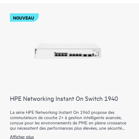
NOUVEAU
HPE Networking Instant On Switch 1940
La série HPE Networking Instant On 1940 propose des
commutateurs de couche 2+ à gestion intelligente avancée,
conçue pour les environnements de PME en pleine croissance
qui nécessitent des performances plus élevées, une sécurité
renforcée et une plus grande flexibilité en périphérie.
Afficher plus
Disponibles en modèles d’accès à 8, 24 et 48 ports avec