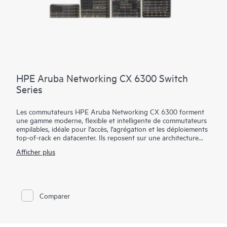
HPE Aruba Networking CX 6300 Switch
Series
Les commutateurs HPE Aruba Networking CX 6300 forment
une gamme moderne, flexible et intelligente de commutateurs
empilables, idéale pour l’accès, l’agrégation et les déploiements
top-of-rack en datacenter. Ils reposent sur une architecture
cloud-native et un système d’exploitation entièrement
Afficher plus
programmable. La gamme CX 6300 offre des capacités
avancées de surveillance et de résolution des incidents grâce à
un moteur d’analytique réseau en temps réel, au logiciel
HPE
Aruba Networking Switch Multi-Edit Software
et à des options
de déploiement flexibles permettant d’implémenter et de
Comparer
valider les configurations réseau.
Une puissante architecture ASIC Gen7 garantit des
performances rapides et non bloquantes répondant aux