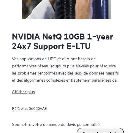
NVIDIA NetQ 10GB 1‑year
24x7 Support E‑LTU
Vos applications de HPC et d’IA ont besoin de
performances réseau toujours plus élevées pour résoudre
les problèmes rencontrés avec des jeux de données massifs
et des algorithmes complexes et hautement parallélisés dans
un système d’une échelle extrême ?
Afficher plus
NVIDIA Networking for HPE comprend des commutateurs
NVIDIA Spectrum™-X SN5610, NVIDIA Spectrum-X
Référence
S6C50AAE
SN2201 et NVIDIA basés sur Quantum-2 QM9700. Le
SN5610 est compatible avec le fabric Ethernet standard et
offre une meilleure connectivité Ethernet à votre datacenter
Soumettre votre demande de devis personnalisé
sans compromettre la performance et les fonctionnalités.