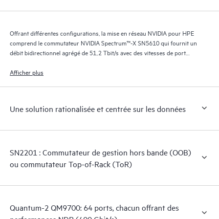
Offrant différentes configurations, la mise en réseau NVIDIA pour HPE
comprend le commutateur NVIDIA Spectrum™-X SN5610 qui fournit un
débit bidirectionnel agrégé de 51,2 Tbit/s avec des vitesses de port
allant de 10 GbE à 800 GbE.
Afficher plus
Une solution rationalisée et centrée sur les données
SN2201 : Commutateur de gestion hors bande (OOB)
ou commutateur Top-of-Rack (ToR)
Quantum-2 QM9700: 64 ports, chacun offrant des
performances NDR (400 Gbit/s)