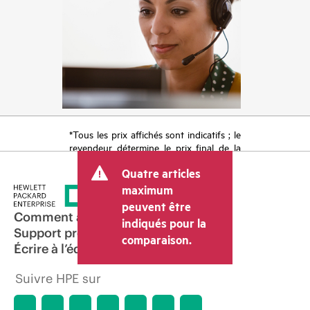
*Tous les prix affichés sont indicatifs ; le
revendeur détermine le prix final de la
transaction et peut inclure d’autres frais
Quatre articles
tels que la TVA ou les taxes sur la vente
et les frais d’expédition. Le prix de la
maximum
transaction déterminé par le revendeur
peuvent être
peut varier par rapport à d’autres
Comment acheter
indiqués pour la
revendeurs et au prix indicatif affiché.
Support produit
comparaison.
Les prix indicatifs peuvent inclure des
Écrire à l’équipe commerciale
offres promotionnelles limitées dans le
temps. HPE se réserve le droit d’ajuster
Suivre HPE sur
les prix à tout moment pour diverses
raisons, notamment, mais sans s’y limiter,
l’évolution des conditions du marché,