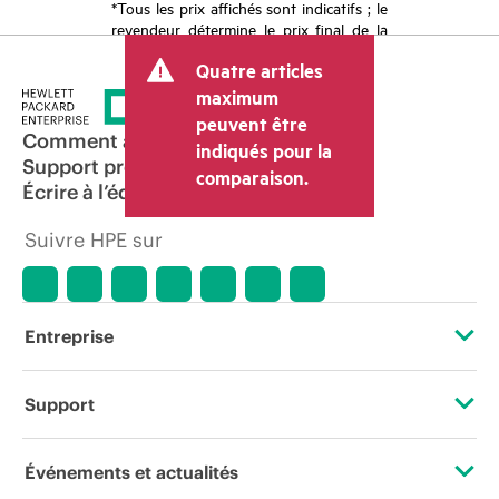
*Tous les prix affichés sont indicatifs ; le
revendeur détermine le prix final de la
transaction et peut inclure d’autres frais
Quatre articles
tels que la TVA ou les taxes sur la vente
et les frais d’expédition. Le prix de la
maximum
transaction déterminé par le revendeur
peuvent être
peut varier par rapport à d’autres
Comment acheter
indiqués pour la
revendeurs et au prix indicatif affiché.
Support produit
comparaison.
Les prix indicatifs peuvent inclure des
Écrire à l’équipe commerciale
offres promotionnelles limitées dans le
temps. HPE se réserve le droit d’ajuster
Suivre HPE sur
les prix à tout moment pour diverses
raisons, notamment, mais sans s’y limiter,
l’évolution des conditions du marché,
l’arrêt d’un produit, la disponibilité
restreinte d’un produit, la fin d’une
Entreprise
période de promotion et des erreurs
dans les publicités.
À propos de HPE
Support
Accessibilité
Services d’assistance opérationnelle (OSS)
Événements et actualités