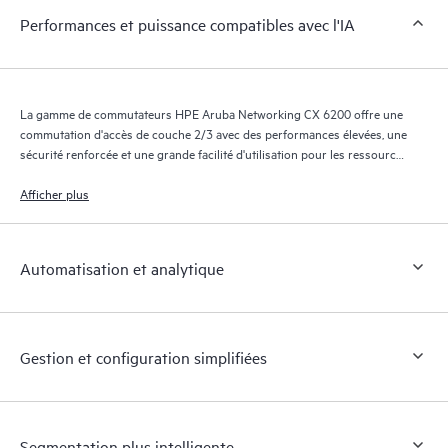
Performances et puissance compatibles avec l'IA
La gamme de commutateurs HPE Aruba Networking CX 6200 offre une
commutation d'accès de couche 2/3 avec des performances élevées, une
sécurité renforcée et une grande facilité d'utilisation pour les ressources
d'IA sensibles à la latence en périphérie d'entreprise, dans les réseaux
des PME et des succursales.
Afficher plus
Automatisation et analytique
Gestion et configuration simplifiées
Segmentation plus intelligente