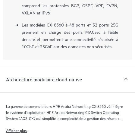
comprend les protocoles BGP, OSPF, VRF, EVPN,
VXLAN et IPv6
Les modèles CX 8360 à 48 ports et 32 ports 25G
prennent en charge des ports MACsec à faible
densité et permettent une connectivité sécurisée à
10GbE et 25GbE sur des domaines non sécurisés.
Architecture modulaire cloud-native
La gamme de commutateurs HPE Aruba Networking CX 8360 v2 intègre
le système d'exploitation HPE Aruba Networking CX Switch Operating
System (AOS-CX) qui simplifie la complexité de la gestion des réseaux
de centres de données grâce à des options d'automatisation adaptées au
modèle opérationnel de votre organisation informatique.
Afficher plus