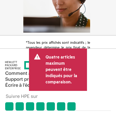
*Tous les prix affichés sont indicatifs ; le
revendeur détermine le prix final de la
transaction et peut inclure d’autres frais
Quatre articles
tels que la TVA ou les taxes sur la vente
et les frais d’expédition. Le prix de la
maximum
transaction déterminé par le revendeur
peuvent être
peut varier par rapport à d’autres
Comment acheter
indiqués pour la
revendeurs et au prix indicatif affiché.
Support produit
comparaison.
Les prix indicatifs peuvent inclure des
Écrire à l’équipe commerciale
offres promotionnelles limitées dans le
temps. HPE se réserve le droit d’ajuster
Suivre HPE sur
les prix à tout moment pour diverses
raisons, notamment, mais sans s’y limiter,
l’évolution des conditions du marché,
l’arrêt d’un produit, la disponibilité
restreinte d’un produit, la fin d’une