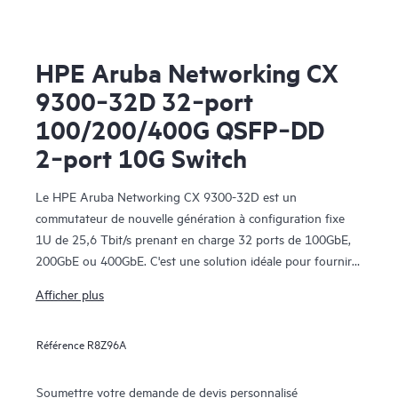
HPE Aruba Networking CX
9300‑32D 32‑port
100/200/400G QSFP‑DD
2‑port 10G Switch
Le HPE Aruba Networking CX 9300-32D est un
commutateur de nouvelle génération à configuration fixe
1U de 25,6 Tbit/s prenant en charge 32 ports de 100GbE,
200GbE ou 400GbE. C'est une solution idéale pour fournir
une connectivité serveur, stockage et intra-fabric flexible,
Afficher plus
rentable et haute densité.
Référence
R8Z96A
Soumettre votre demande de devis personnalisé