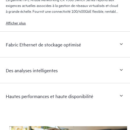
exigences actuelles associées à la gestion de réseaux virtualisés et cloud
à grande échelle. Fournit une connectivité 100/400GbE flexible, rentable
et à haute densité pour les serveurs, le stockage et la connectivité intra-
fabric.
Afficher plus
Fabric Ethernet de stockage optimisé
Des analyses intelligentes
Hautes performances et haute disponibilité