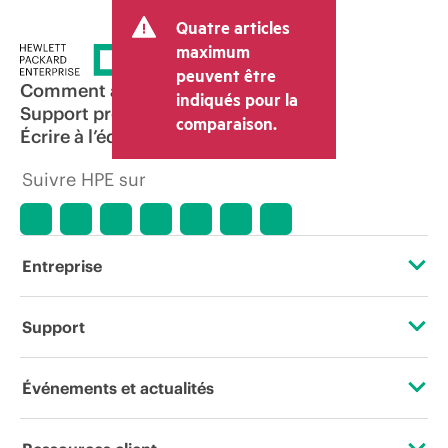
transaction et peut inclure d’autres frais
Quatre articles
tels que la TVA ou les taxes sur la vente
et les frais d’expédition. Le prix de la
maximum
transaction déterminé par le revendeur
peuvent être
peut varier par rapport à d’autres
Comment acheter
indiqués pour la
revendeurs et au prix indicatif affiché.
Support produit
comparaison.
Les prix indicatifs peuvent inclure des
Écrire à l’équipe commerciale
offres promotionnelles limitées dans le
temps. HPE se réserve le droit d’ajuster
Suivre HPE sur
les prix à tout moment pour diverses
raisons, notamment, mais sans s’y limiter,
l’évolution des conditions du marché,
l’arrêt d’un produit, la disponibilité
restreinte d’un produit, la fin d’une
Entreprise
période de promotion et des erreurs
dans les publicités.
À propos de HPE
Support
Accessibilité
Services d’assistance opérationnelle (OSS)
Événements et actualités
Carrières
Retour et recyclage de produits
Événements