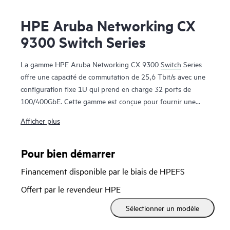
HPE Aruba Networking CX
9300 Switch Series
La gamme HPE Aruba Networking CX 9300
Switch
Series
offre une capacité de commutation de 25,6 Tbit/s avec une
configuration fixe 1U qui prend en charge 32 ports de
100/400GbE. Cette gamme est conçue pour fournir une
connectivité 400GbE flexible, rentable et à haute densité
Afficher plus
pour les serveurs, le stockage et la connectivité intra-fabric.
La gamme HPE Aruba Networking CX 9300
Switch
Series
Pour bien démarrer
protège les investissements des entreprises lorsqu'elles font
Financement disponible par le biais de HPEFS
évoluer leurs parcs de serveurs depuis des connexions
10GbE et 25GbE vers des configurations Spine EVPN-
Offert par le revendeur HPE
VXLAN de 100GbE/400GbE, plus économes en énergie et
Sélectionner un modèle
avec une plus petite empreinte. Le commutateur CX 9300-
32D prend en charge les grands PODS de datacenters,