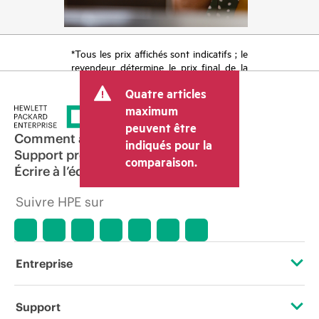
*Tous les prix affichés sont indicatifs ; le
revendeur détermine le prix final de la
transaction et peut inclure d’autres frais
Quatre articles
tels que la TVA ou les taxes sur la vente
et les frais d’expédition. Le prix de la
maximum
transaction déterminé par le revendeur
peuvent être
peut varier par rapport à d’autres
Comment acheter
indiqués pour la
revendeurs et au prix indicatif affiché.
Support produit
comparaison.
Les prix indicatifs peuvent inclure des
Écrire à l’équipe commerciale
offres promotionnelles limitées dans le
temps. HPE se réserve le droit d’ajuster
Suivre HPE sur
les prix à tout moment pour diverses
raisons, notamment, mais sans s’y limiter,
l’évolution des conditions du marché,
l’arrêt d’un produit, la disponibilité
restreinte d’un produit, la fin d’une
Entreprise
période de promotion et des erreurs
dans les publicités.
À propos de HPE
Support