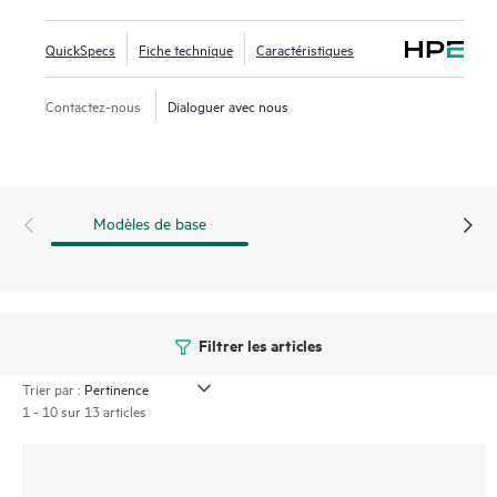
jusqu'à 16834 serveurs 25GbE ou jusqu'à 8192 serveurs
100GbE lors de l'utilisation de 4 émetteurs-récepteurs SN
QuickSpecs
Fiche technique
Caractéristiques
100G.
Contactez-nous
Dialoguer avec nous
Modèles de base
Filtrer les articles
Trier par :
1 - 10 sur 13 articles