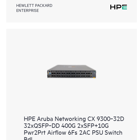
HEWLETT PACKARD
ENTERPRISE
HPE Aruba Networking CX 9300‑32D
32xQSFP‑DD 400G 2xSFP+10G
Pwr2Prt Airflow 6Fs 2AC PSU Switch
Bdl