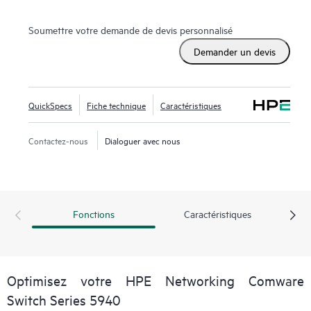
niveau de l'agrégation de couche d'accès serveur des data
centers des grandes entreprises, mais également au niveau
Soumettre votre demande de devis personnalisé
de la couche centrale pour les entreprises de taille moyenne.
Demander un devis
Ils sont optimisés pour la connectivité de serveur hautes
performances, la convergence d’Ethernet et le trafic de
stockage, et les environnements virtuels.
QuickSpecs
Fiche technique
Caractéristiques
Contactez-nous
Dialoguer avec nous
Fonctions
Caractéristiques
Optimisez votre HPE Networking Comware
Switch Series 5940