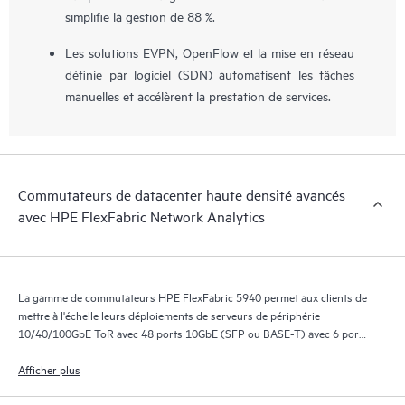
simplifie la gestion de 88 %.
Les solutions EVPN, OpenFlow et la mise en réseau
définie par logiciel (SDN) automatisent les tâches
manuelles et accélèrent la prestation de services.
Commutateurs de datacenter haute densité avancés
avec HPE FlexFabric Network Analytics
La gamme de commutateurs HPE FlexFabric 5940 permet aux clients de
mettre à l'échelle leurs déploiements de serveurs de périphérie
10/40/100GbE ToR avec 48 ports 10GbE (SFP ou BASE-T) avec 6 ports
40GbE, 48 ports 10GbE (SFP ou BASE-T) avec 6 ports 100GbE et 32
ports 40GbE, fournis dans une conception 1RU.
Afficher plus