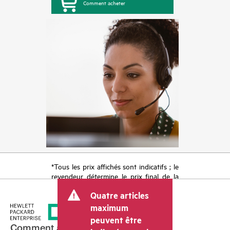
Comment acheter
*Tous les prix affichés sont indicatifs ; le
revendeur détermine le prix final de la
transaction et peut inclure d’autres frais
Quatre articles
tels que la TVA ou les taxes sur la vente
et les frais d’expédition. Le prix de la
maximum
transaction déterminé par le revendeur
peuvent être
peut varier par rapport à d’autres
Comment acheter