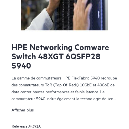
HPE Networking Comware
Switch 48XGT 6QSFP28
5940
La gamme de commutateurs HPE FlexFabric 5940 regroupe
des commutateurs ToR (Top-Of-Rack) 10GbE et 40GbE de
data center hautes performances et faible latence. Le
commutateur 5940 inclut également la technologie de liens
montants 100G qui fait partie de la solution de data center
Afficher plus
HPE FlexFabric et qui est au cœur de l’architecture
FlexNetwork.
Référence
JH391A
Les commutateurs 5940 sont adaptés au déploiement au