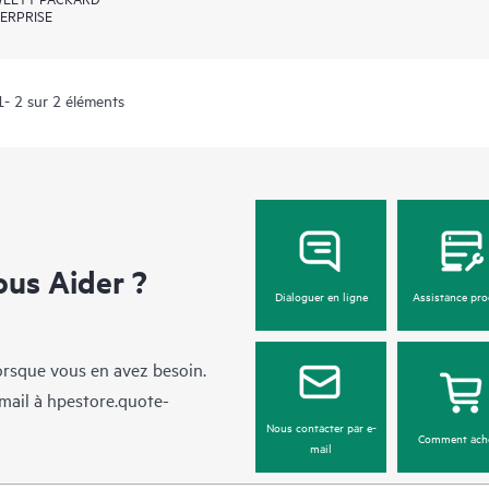
ERPRISE
1- 2 sur 2 éléments
us Aider ?
Dialoguer en ligne
Assistance pro
lorsque vous en avez besoin.
mail à
hpestore.quote-
Nous contacter par e-
Comment ach
mail