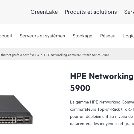
GreenLake
Produits et solutions
Ser
ccueil
Serveurs et systèmes
Stockage
Réseau
Logic
hernet gérés à port fixe L3
HPE Networking Comware Switch Series 5900
HPE Networking
5900
La gamme HPE Networking Comwar
commutateurs Top-of-Rack (ToR) hau
pour un déploiement au niveau de l
datacenters des moyennes et grand