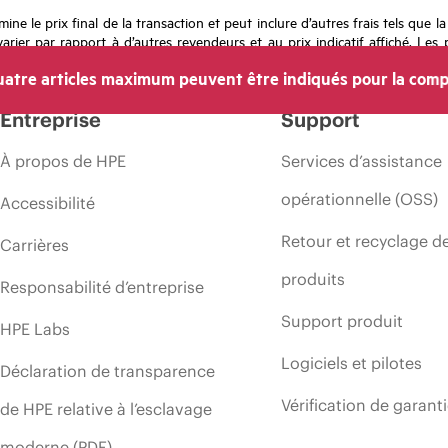
mine le prix final de la transaction et peut inclure d’autres frais tels que l
rier par rapport à d’autres revendeurs et au prix indicatif affiché. Les 
 les prix à tout moment pour diverses raisons, notamment, mais sans s’y l
atre articles maximum peuvent être indiqués pour la comp
’une période de promotion et des erreurs dans les publicités.
Entreprise
Support
À propos de HPE
Services d’assistance
opérationnelle (OSS)
Accessibilité
Retour et recyclage d
Carrières
produits
Responsabilité d’entreprise
Support produit
HPE Labs
Logiciels et pilotes
Déclaration de transparence
Vérification de garant
de HPE relative à l’esclavage
moderne (PDF)