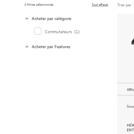
0
filtres sélectionnés
Tout effacer
Trier par :
Acheter par catégorie
Commutateurs
(1)
Acheter par Features
Affi
Soum
HEW
ENT