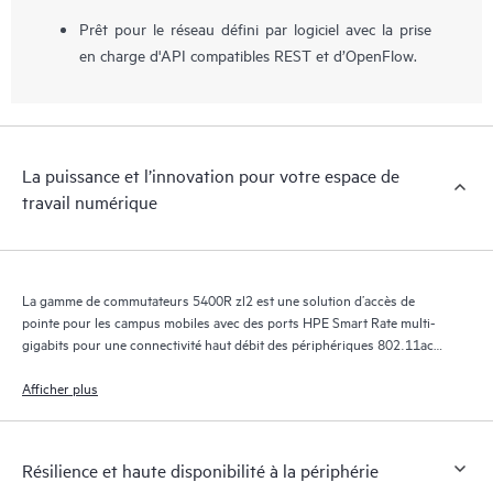
Prêt pour le réseau défini par logiciel avec la prise
en charge d'API compatibles REST et d’OpenFlow.
La puissance et l’innovation pour votre espace de
travail numérique
La gamme de commutateurs 5400R zl2 est une solution d’accès de
pointe pour les campus mobiles avec des ports HPE Smart Rate multi-
gigabits pour une connectivité haut débit des périphériques 802.11ac
les plus récents. Cette gamme offre une résilience professionnelle ainsi
qu’une flexibilité, une sécurité et une évolutivité réelles aux
Afficher plus
commutateurs de réseaux de campus mobiles.
Résilience et haute disponibilité à la périphérie