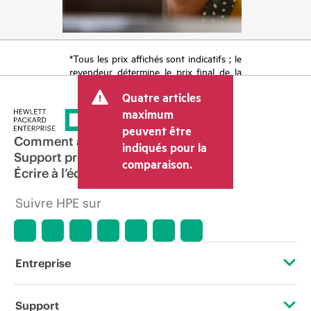
*Tous les prix affichés sont indicatifs ; le
revendeur détermine le prix final de la
transaction et peut inclure d’autres frais
Quatre articles
tels que la TVA ou les taxes sur la vente
et les frais d’expédition. Le prix de la
maximum
transaction déterminé par le revendeur
peuvent être
peut varier par rapport à d’autres
Comment acheter
indiqués pour la
revendeurs et au prix indicatif affiché.
Support produit
comparaison.
Les prix indicatifs peuvent inclure des
Écrire à l’équipe commerciale
offres promotionnelles limitées dans le
temps. HPE se réserve le droit d’ajuster
Suivre HPE sur
les prix à tout moment pour diverses
raisons, notamment, mais sans s’y limiter,
l’évolution des conditions du marché,
l’arrêt d’un produit, la disponibilité
restreinte d’un produit, la fin d’une
Entreprise
période de promotion et des erreurs
dans les publicités.
À propos de HPE
Support