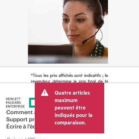
*Tous les prix affichés sont indicatifs ; le
revendeur détermine le prix final de la
transaction et peut inclure d’autres frais
Quatre articles
tels que la TVA ou les taxes sur la vente
et les frais d’expédition. Le prix de la
maximum
transaction déterminé par le revendeur
peuvent être
peut varier par rapport à d’autres
Comment acheter
indiqués pour la
revendeurs et au prix indicatif affiché.
Support produit
comparaison.
Les prix indicatifs peuvent inclure des
Écrire à l’équipe commerciale
offres promotionnelles limitées dans le
temps. HPE se réserve le droit d’ajuster