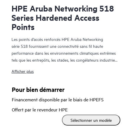
HPE Aruba Networking 518
Series Hardened Access
Points
Les points d’accès renforcés HPE Aruba Networking
série 518 fournissent une connectivité sans fil haute
performance dans les environnements climatiques extrêmes
tels que les entrepôts, les stades, les congélateurs industriels
et les enceintes. En prenant en charge la dernière norme Wi-
Afficher plus
Fi 6, les commutateurs HPE Aruba Networking série 518
peuvent atteindre un niveau maximum de données
agrégées de 3 Gbit/s (HE80/HE40)) pour assurer haut débit
Pour bien démarrer
et fiabilité.
Financement disponible par le biais de HPEFS
Les points d’accès renforcés HPE Aruba Networking
série 518 sont également conçus pour fournir des meilleures
Offert par le revendeur HPE
expériences utilisateur en intégrant des technologies
Sélectionner un modèle
essentielles d’optimisation Wi-Fi, permettant d’augmenter
l’efficacité Wi-Fi et d’optimiser l’accès client.