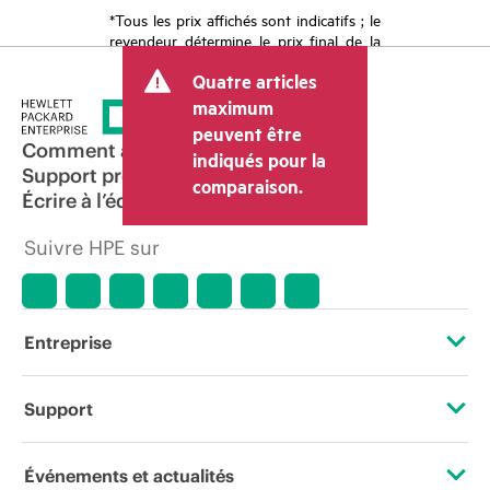
*Tous les prix affichés sont indicatifs ; le
revendeur détermine le prix final de la
transaction et peut inclure d’autres frais
Quatre articles
tels que la TVA ou les taxes sur la vente
et les frais d’expédition. Le prix de la
maximum
transaction déterminé par le revendeur
peuvent être
peut varier par rapport à d’autres
Comment acheter
indiqués pour la
revendeurs et au prix indicatif affiché.
Support produit
comparaison.
Les prix indicatifs peuvent inclure des
Écrire à l’équipe commerciale
offres promotionnelles limitées dans le
temps. HPE se réserve le droit d’ajuster
Suivre HPE sur
les prix à tout moment pour diverses
raisons, notamment, mais sans s’y limiter,
l’évolution des conditions du marché,
l’arrêt d’un produit, la disponibilité
restreinte d’un produit, la fin d’une
Entreprise
période de promotion et des erreurs
dans les publicités.
À propos de HPE
Support
Accessibilité
Services d’assistance opérationnelle (OSS)
Événements et actualités