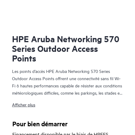
HPE Aruba Networking 570
Series Outdoor Access
Points
Les points d’accès HPE Aruba Networking 570 Series
Outdoor Access Points offrent une connectivité sans fil Wi-
Fi 6 hautes performances capable de résister aux conditions
météorologiques difficiles, comme les parkings, les stades et
les lieux publics. Grâce aux fonctionnalités Wi-Fi 6, aux
Afficher plus
radios Bluetooth 5 et 802.15.4/Zigbee et à un débit de
données agrégé maximal de 2,69 Gbit/s, la série 570 offre la
vitesse et la fiabilité nécessaires pour déployer le Wi-Fi 6 à
Pour bien démarrer
l’extérieur.
Financement disponible par le biais de HPEFS