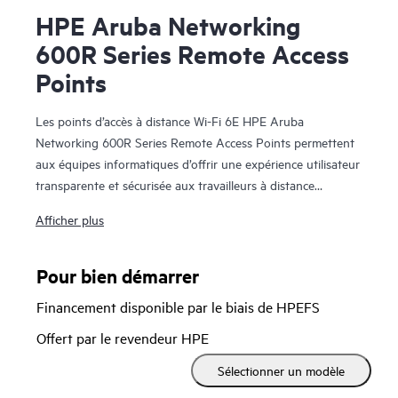
HPE Aruba Networking
600R Series Remote Access
Points
Les points d’accès à distance Wi-Fi 6E HPE Aruba
Networking 600R Series Remote Access Points permettent
aux équipes informatiques d’offrir une expérience utilisateur
transparente et sécurisée aux travailleurs à distance
intensifs et aux environnements de petites filiales. Offrant
Afficher plus
un débit de données agrégé combiné allant jusqu’à 3,6
Gbit/s (en utilisant les bandes 5 GHz et 6 GHz), cette série
offre une plus grande capacité sans fil et des canaux plus
Pour bien démarrer
larges en tirant parti du Wi-Fi 6E et de la bande 6 GHz.
Financement disponible par le biais de HPEFS
Ainsi elle permet de plus que doubler la capacité afin de
prendre en charge les demandes croissantes de Wi-Fi, en
Offert par le revendeur HPE
particulier pour les communications vidéo à large bande
Sélectionner un modèle
passante et sensibles à la latence.