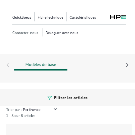
Un module cellulaire LTE haut débit en option fournit une
connectivité principale ou de secours pour les cas
QuickSpecs
Fiche technique
Caractéristiques
d’utilisation stratégiques.
Le port multi-gigabit, les ports gigabit, et le Bluetooth Low
Contactez-nous
Dialoguer avec nous
Energy (BLE) et Zigbee intégrés offrent un vaste choix
d’options de connectivité. Les équipes informatiques
peuvent facilement étendre le WAN aux employés distants
dans le cadre de la fonctionnalité de microbranche HPE
Modèles de base
Aruba Networking Central. La série 600R inclut une
garantie limitée à vie.
Filtrer les articles
Trier par :
1 - 8 sur 8 articles