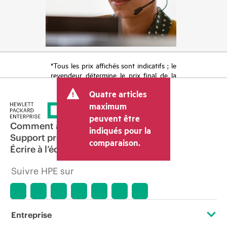
*Tous les prix affichés sont indicatifs ; le
revendeur détermine le prix final de la
transaction et peut inclure d’autres frais
Quatre articles
tels que la TVA ou les taxes sur la vente
et les frais d’expédition. Le prix de la
maximum
transaction déterminé par le revendeur
peuvent être
peut varier par rapport à d’autres
Comment acheter
indiqués pour la
revendeurs et au prix indicatif affiché.
Support produit
comparaison.
Les prix indicatifs peuvent inclure des
Écrire à l’équipe commerciale
offres promotionnelles limitées dans le
temps. HPE se réserve le droit d’ajuster
Suivre HPE sur
les prix à tout moment pour diverses
raisons, notamment, mais sans s’y limiter,
l’évolution des conditions du marché,
l’arrêt d’un produit, la disponibilité
restreinte d’un produit, la fin d’une
Entreprise
période de promotion et des erreurs