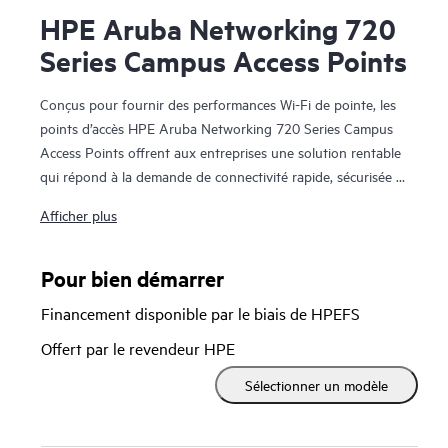
HPE Aruba Networking 720
Series Campus Access Points
Conçus pour fournir des performances Wi-Fi de pointe, les
points d’accès HPE Aruba Networking 720 Series Campus
Access Points offrent aux entreprises une solution rentable
qui répond à la demande de connectivité rapide, sécurisée et
hautes performances.
Afficher plus
Tirant parti de la norme Wi-Fi 7, ces points d’accès
renforcent la sécurité, simplifient la prise en charge des
Pour bien démarrer
appareils IoT (Internet des objets) et offrent des capacités
Financement disponible par le biais de HPEFS
de localisation très précises. Doté d’une flexibilité de
déploiement exceptionnelle,
HPE Aruba Networking Central
Offert par le revendeur HPE
fournit une automatisation intelligente, des informations
Sélectionner un modèle
issues de l’IA et une gestion unifiée de l’infrastructure pour
améliorer les performances sans fil et renforcer l’efficacité
des opérations informatiques sur les réseaux filaires et sans