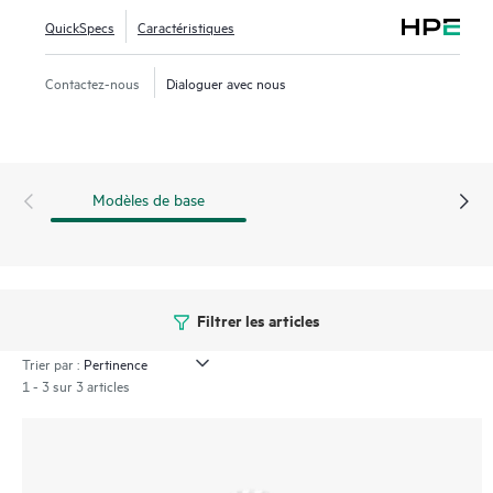
fil.
QuickSpecs
Caractéristiques
Ce point d’accès Wi-Fi 7 intérieur compact est conçu avec
Contactez-nous
Dialoguer avec nous
trois radios MIMO 2x2 (2,4 GHz, 5 GHz et 6 GHz), un port
Ethernet rapide de 2,5 Gbit/s et une radio IoT flexible
configurable pour Bluetooth ou Zigbee. La série 720 inclut
une garantie limitée à vie.
Modèles de base
Filtrer les articles
Trier par :
1 - 3 sur 3 articles