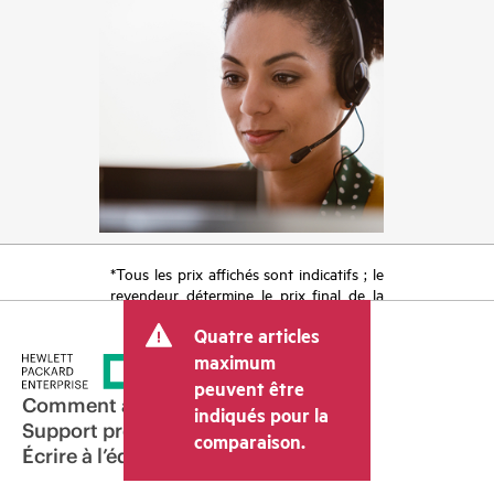
*Tous les prix affichés sont indicatifs ; le
revendeur détermine le prix final de la
transaction et peut inclure d’autres frais
Quatre articles
tels que la TVA ou les taxes sur la vente
et les frais d’expédition. Le prix de la
maximum
transaction déterminé par le revendeur
peuvent être
peut varier par rapport à d’autres
Comment acheter
indiqués pour la
revendeurs et au prix indicatif affiché.
Support produit
comparaison.
Les prix indicatifs peuvent inclure des
Écrire à l’équipe commerciale
offres promotionnelles limitées dans le
temps. HPE se réserve le droit d’ajuster