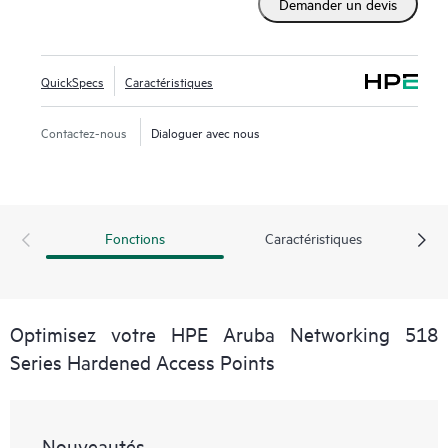
Demander un devis
expériences utilisateur en intégrant des technologies
essentielles d’optimisation Wi-Fi, permettant d’augmenter
l’efficacité Wi-Fi et d’optimiser l’accès client.
QuickSpecs
Caractéristiques
Contactez-nous
Dialoguer avec nous
Fonctions
Caractéristiques
Optimisez votre HPE Aruba Networking 518
Series Hardened Access Points
Nouveautés