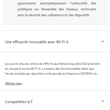
garantissent automatiquement l’uniformité des
politiques sur l’ensemble des réseaux, renforçant
ainsi la sécurité des utilisateurs et des dispositifs
Une efficacité incroyable avec Wi-Fi 6
Les points d’accès renforcés HPE Aruba Networking série 518 prennent
en charge la norme Wi-Fi 6, y compris des fonctionnalités telles que
l’accès multiple par répartition orthogonale en fréquence (OFDMA), la
transmission bi-directionnelle multi-utilisateurs MIMO (MU-MIMO) et la
fonction de temps d’attente cible (TWT).
Afficher plus
Compatibles IoT