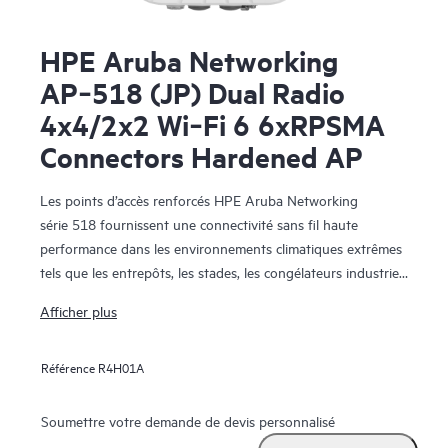
HPE Aruba Networking
AP‑518 (JP) Dual Radio
4x4/2x2 Wi‑Fi 6 6xRPSMA
Connectors Hardened AP
Les points d’accès renforcés HPE Aruba Networking
série 518 fournissent une connectivité sans fil haute
performance dans les environnements climatiques extrêmes
tels que les entrepôts, les stades, les congélateurs industriels
et les enceintes. En prenant en charge la dernière norme Wi-
Afficher plus
Fi 6, les commutateurs HPE Aruba Networking série 518
peuvent atteindre un niveau maximum de données
Référence
R4H01A
agrégées de 3 Gbit/s (HE80/HE40)) pour assurer haut débit
et fiabilité.
Les points d’accès renforcés HPE Aruba Networking
Soumettre votre demande de devis personnalisé
série 518 sont également conçus pour fournir des meilleures