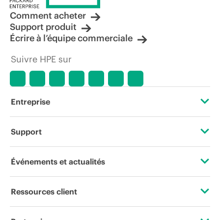
Comment acheter
Support produit
Écrire à l’équipe commerciale
Suivre HPE sur
Entreprise
À propos de HPE
Support
Accessibilité
Services d’assistance opérationnelle (OSS)
Événements et actualités
Carrières
Retour et recyclage de produits
Événements
Ressources client
Responsabilité d’entreprise
Support produit
HPE Discover
Nous contacter