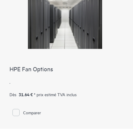
élevée des bus PCIe Gen5 dans certains serveurs pour les
charges de travail à haut volume de lecture, notamment le
cache en lecture, les serveurs Web et le
démarrage/basculement.
HPE Fan Options
.
31.64 €
Dès
* prix estimé TVA inclus
Comparer