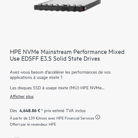
HPE NVMe Mainstream Performance Mixed
Use EDSFF E3.S Solid State Drives
Avez-vous besoin d’accélérer les performances de vos
applications à usage mixte ?
Les disques SSD à usage mixte (MU) HPE NVMe
Performances milieu de gamme à format EDSFF (Enterprise et
Afficher plus
Datacenter Standard Form Factor) E3.S sont parfaitement
adaptées aux applications à E/S élevées qui nécessitent une
performance équilibrée entre les lectures et les écritures pour
4,648.86 €
Dès
* prix estimé TVA inclus
fournir un haut niveau de performance et d’endurance aux
À partir de
139 €
/mois avec HPE Financial Services
applications gourmandes en données. Les baies SSD NVMe
communiquent directement avec les applications par le biais du
Offert par le revendeur HPE
bus PCIe pour augmenter le débit d’E/S et réduire la latence.