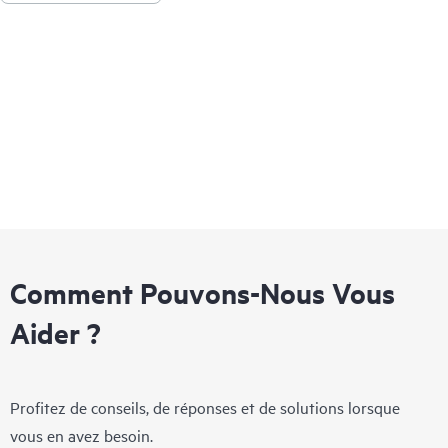
données haute performance et à faible latence à partir du
stockage, qui sont considérablement plus rapides que les baies
SSD SAS ou SATA. Conçues pour utiliser la bande passante
élevée de PCIe Gen5 dans certains serveurs pour des charges
de travail à usage mixte telles que l’analyse Big Data, le HPC et
la virtualisation.
Comment Pouvons-Nous Vous
Aider ?
Profitez de conseils, de réponses et de solutions lorsque
vous en avez besoin.