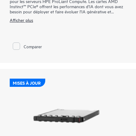
pour les serveurs HPE ProLiant Compute. Les cartes AMD
Instinct™ PCIe® offrent les performances d’IA dont vous avez
besoin pour déployer et faire évoluer l’IA générative et
agentique au sein de votre infrastructure existante, afin de
Afficher plus
vous offrir des performances hors pair, des coûts optimisés et
un déploiement simplifié.
Comparer
MISES À JOUR