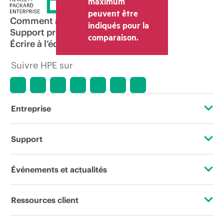
maximum
transaction déterminé par le revendeur
peuvent être
peut varier par rapport à d’autres
Comment acheter
indiqués pour la
revendeurs et au prix indicatif affiché.
Support produit
comparaison.
Les prix indicatifs peuvent inclure des
Écrire à l’équipe commerciale
offres promotionnelles limitées dans le
temps. HPE se réserve le droit d’ajuster
Suivre HPE sur
les prix à tout moment pour diverses
raisons, notamment, mais sans s’y limiter,
l’évolution des conditions du marché,
l’arrêt d’un produit, la disponibilité
restreinte d’un produit, la fin d’une
Entreprise
période de promotion et des erreurs
dans les publicités.
À propos de HPE
Support
Accessibilité
Services d’assistance opérationnelle (OSS)
Événements et actualités
Carrières
Retour et recyclage de produits
Événements
Ressources client
Responsabilité d’entreprise
Support produit
HPE Discover