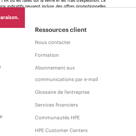
prix indicatifs peuvent inclure des offres promotionnelles
imiter, l’évolution des conditions du marché, l’arrêt d’un
araison.
Ressources client
Nous contacter
Formation
e
Abonnement aux
communications par e-mail
Glossaire de l’entreprise
Services financiers
ie
Communautés HPE
HPE Customer Centers