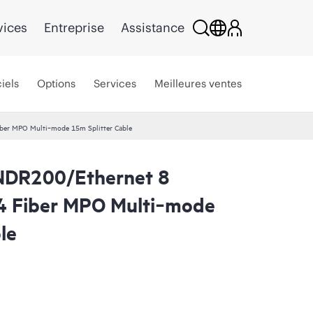
vices
Entreprise
Assistance
iels
Options
Services
Meilleures ventes
iber MPO Multi‑mode 15m Splitter Cable
 NDR200/Ethernet 8
4 Fiber MPO Multi‑mode
le