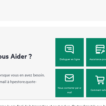
us Aider ?
Dialoguer en ligne
Assistance pro
lorsque vous en avez besoin.
mail à
hpestore.quote-
Nous contacter par e-
Comment ach
mail
mine le prix final de la transaction et peut inclure d’autres frais tels que l