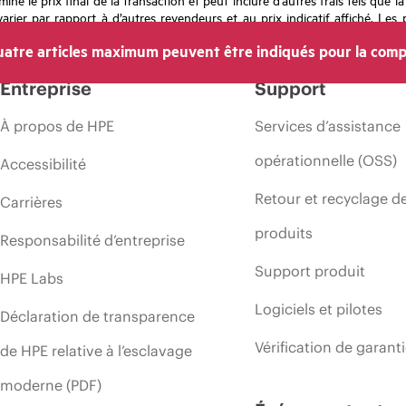
rier par rapport à d’autres revendeurs et au prix indicatif affiché. Les 
 les prix à tout moment pour diverses raisons, notamment, mais sans s’y l
atre articles maximum peuvent être indiqués pour la comp
’une période de promotion et des erreurs dans les publicités.
Entreprise
Support
À propos de HPE
Services d’assistance
opérationnelle (OSS)
Accessibilité
Retour et recyclage d
Carrières
produits
Responsabilité d’entreprise
Support produit
HPE Labs
Logiciels et pilotes
Déclaration de transparence
Vérification de garant
de HPE relative à l’esclavage
moderne (PDF)