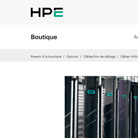
Boutique
A
Revenir à la boutique
Options
Câbles/kits de câblage
Câbles Infin