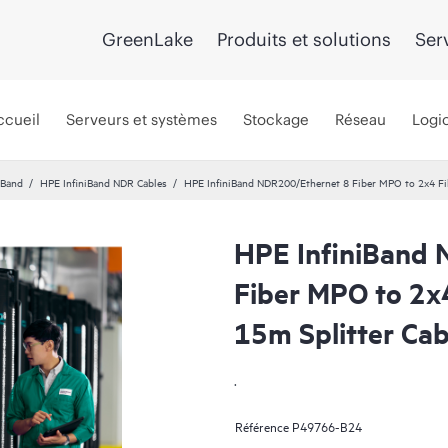
GreenLake
Produits et solutions
Ser
ccueil
Serveurs et systèmes
Stockage
Réseau
Logic
iBand
HPE InfiniBand NDR Cables
HPE InfiniBand NDR200/Ethernet 8 Fiber MPO to 2x4 F
HPE InfiniBand
Fiber MPO to 2x
15m Splitter Cab
.
Référence
P49766-B24