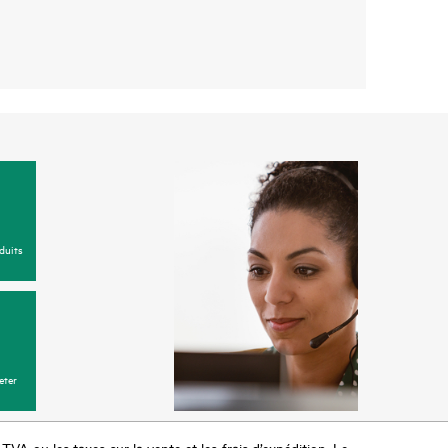
duits
eter
a TVA ou les taxes sur la vente et les frais d’expédition. Le