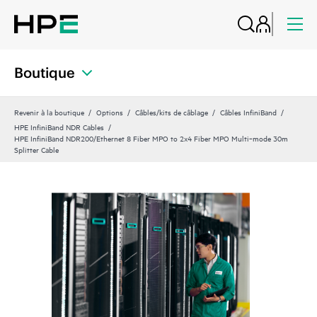
Boutique
Revenir à la boutique
Options
Câbles/kits de câblage
Câbles InfiniBand
HPE InfiniBand NDR Cables
HPE InfiniBand NDR200/Ethernet 8 Fiber MPO to 2x4 Fiber MPO Multi‑mode 30m
Splitter Cable