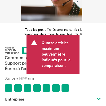
*Tous les prix affichés sont indicatifs ; le
revendeur détermine le prix final de la
transaction et peut inclure d’autres frais
Quatre articles
tels que la TVA ou les taxes sur la vente
et les frais d’expédition. Le prix de la
maximum
transaction déterminé par le revendeur
peuvent être
peut varier par rapport à d’autres
Comment acheter
indiqués pour la
revendeurs et au prix indicatif affiché.
Support produit
comparaison.
Les prix indicatifs peuvent inclure des
Écrire à l’équipe commerciale
offres promotionnelles limitées dans le
temps. HPE se réserve le droit d’ajuster
Suivre HPE sur
les prix à tout moment pour diverses
raisons, notamment, mais sans s’y limiter,
l’évolution des conditions du marché,
l’arrêt d’un produit, la disponibilité
restreinte d’un produit, la fin d’une
Entreprise
période de promotion et des erreurs
dans les publicités.