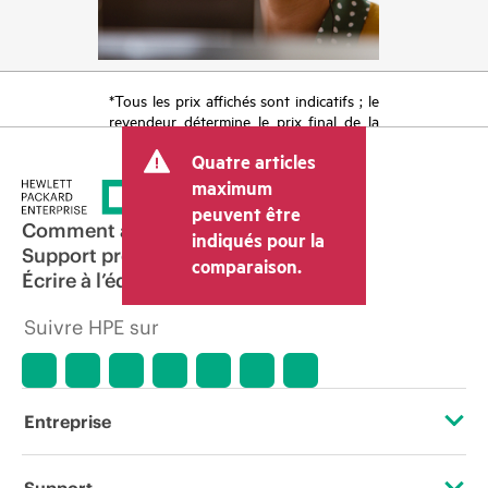
*Tous les prix affichés sont indicatifs ; le
revendeur détermine le prix final de la
transaction et peut inclure d’autres frais
Quatre articles
tels que la TVA ou les taxes sur la vente
et les frais d’expédition. Le prix de la
maximum
transaction déterminé par le revendeur
peuvent être
peut varier par rapport à d’autres
Comment acheter
indiqués pour la
revendeurs et au prix indicatif affiché.
Support produit
comparaison.
Les prix indicatifs peuvent inclure des
Écrire à l’équipe commerciale
offres promotionnelles limitées dans le
temps. HPE se réserve le droit d’ajuster
Suivre HPE sur
les prix à tout moment pour diverses
raisons, notamment, mais sans s’y limiter,
l’évolution des conditions du marché,
l’arrêt d’un produit, la disponibilité
restreinte d’un produit, la fin d’une
Entreprise
période de promotion et des erreurs
dans les publicités.
À propos de HPE