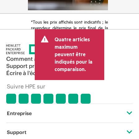
*Tous les prix affichés sont indicatifs ; le
revendeur détermine le prix final de la
transaction et peut inclure d’autres frais
Quatre articles
tels que la TVA ou les taxes sur la vente
et les frais d’expédition. Le prix de la
maximum
transaction déterminé par le revendeur
peuvent être
peut varier par rapport à d’autres
Comment acheter
indiqués pour la
revendeurs et au prix indicatif affiché.
Support produit
comparaison.
Les prix indicatifs peuvent inclure des
Écrire à l’équipe commerciale
offres promotionnelles limitées dans le
temps. HPE se réserve le droit d’ajuster
Suivre HPE sur
les prix à tout moment pour diverses
raisons, notamment, mais sans s’y limiter,
l’évolution des conditions du marché,
l’arrêt d’un produit, la disponibilité
restreinte d’un produit, la fin d’une
Entreprise
période de promotion et des erreurs
dans les publicités.
À propos de HPE
Support