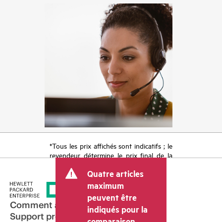
*Tous les prix affichés sont indicatifs ; le
revendeur détermine le prix final de la
transaction et peut inclure d’autres frais
Quatre articles
tels que la TVA ou les taxes sur la vente
et les frais d’expédition. Le prix de la
maximum
transaction déterminé par le revendeur
peuvent être
peut varier par rapport à d’autres
Comment acheter
indiqués pour la
revendeurs et au prix indicatif affiché.
Support produit
comparaison.
Les prix indicatifs peuvent inclure des