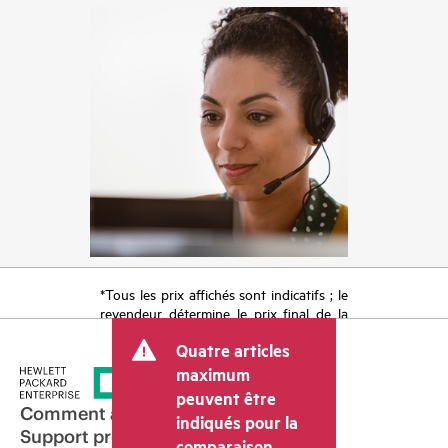
*Tous les prix affichés sont indicatifs ; le
revendeur détermine le prix final de la
transaction et peut inclure d’autres frais
Quatre articles
tels que la TVA ou les taxes sur la vente
et les frais d’expédition. Le prix de la
maximum
transaction déterminé par le revendeur
peuvent être
peut varier par rapport à d’autres
Comment acheter
indiqués pour la
revendeurs et au prix indicatif affiché.
Support produit
comparaison.
Les prix indicatifs peuvent inclure des