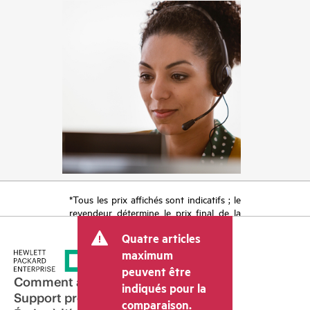
*Tous les prix affichés sont indicatifs ; le
revendeur détermine le prix final de la
transaction et peut inclure d’autres frais
Quatre articles
tels que la TVA ou les taxes sur la vente
et les frais d’expédition. Le prix de la
maximum
transaction déterminé par le revendeur
peuvent être
peut varier par rapport à d’autres
Comment acheter
indiqués pour la
revendeurs et au prix indicatif affiché.
Support produit
comparaison.
Les prix indicatifs peuvent inclure des