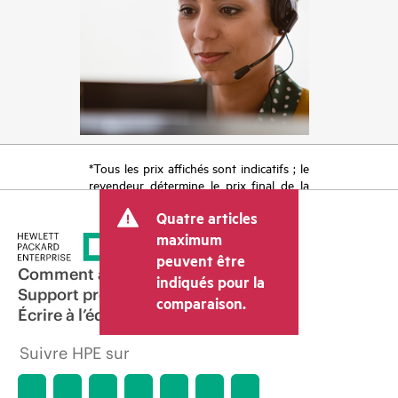
*Tous les prix affichés sont indicatifs ; le
revendeur détermine le prix final de la
transaction et peut inclure d’autres frais
Quatre articles
tels que la TVA ou les taxes sur la vente
et les frais d’expédition. Le prix de la
maximum
transaction déterminé par le revendeur
peuvent être
peut varier par rapport à d’autres
Comment acheter
indiqués pour la
revendeurs et au prix indicatif affiché.
Support produit
comparaison.
Les prix indicatifs peuvent inclure des
Écrire à l’équipe commerciale
offres promotionnelles limitées dans le
temps. HPE se réserve le droit d’ajuster
Suivre HPE sur
les prix à tout moment pour diverses
raisons, notamment, mais sans s’y limiter,
l’évolution des conditions du marché,