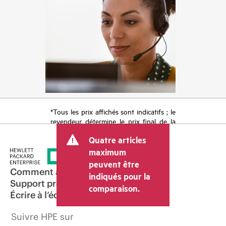
*Tous les prix affichés sont indicatifs ; le
revendeur détermine le prix final de la
transaction et peut inclure d’autres frais
Quatre articles
tels que la TVA ou les taxes sur la vente
et les frais d’expédition. Le prix de la
maximum
transaction déterminé par le revendeur
peuvent être
peut varier par rapport à d’autres
Comment acheter
indiqués pour la
revendeurs et au prix indicatif affiché.
Support produit
comparaison.
Les prix indicatifs peuvent inclure des
Écrire à l’équipe commerciale
offres promotionnelles limitées dans le
temps. HPE se réserve le droit d’ajuster
Suivre HPE sur
les prix à tout moment pour diverses