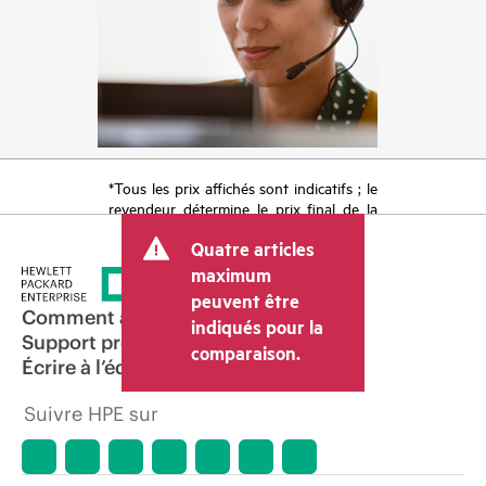
*Tous les prix affichés sont indicatifs ; le
revendeur détermine le prix final de la
transaction et peut inclure d’autres frais
Quatre articles
tels que la TVA ou les taxes sur la vente
et les frais d’expédition. Le prix de la
maximum
transaction déterminé par le revendeur
peuvent être
peut varier par rapport à d’autres
Comment acheter
indiqués pour la
revendeurs et au prix indicatif affiché.
Support produit
comparaison.
Les prix indicatifs peuvent inclure des
Écrire à l’équipe commerciale
offres promotionnelles limitées dans le
temps. HPE se réserve le droit d’ajuster
Suivre HPE sur
les prix à tout moment pour diverses
raisons, notamment, mais sans s’y limiter,
l’évolution des conditions du marché,
l’arrêt d’un produit, la disponibilité