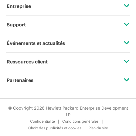
restreinte d’un produit, la fin d’une
Entreprise
période de promotion et des erreurs
dans les publicités.
À propos de HPE
Support
Accessibilité
Services d’assistance opérationnelle (OSS)
Événements et actualités
Carrières
Retour et recyclage de produits
Événements
Ressources client
Responsabilité d’entreprise
Support produit
HPE Discover
Nous contacter
HPE Labs
Partenaires
Logiciels et pilotes
Événements locaux
Formation
Déclaration de transparence de HPE relative à l’esclavage
Certifications
Vérification de garantie
Newsroom
moderne (PDF)
Abonnement aux communications par e-mail
© Copyright 2026 Hewlett Packard Enterprise Development
Trouver un partenaire
LP
Relations avec les investisseurs
Glossaire de l’entreprise
Confidentialité
Conditions générales
Programmes partenaires
Choix des publicités et cookies
Plan du site
Leadership
Services financiers