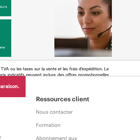
duits
eter
a TVA ou les taxes sur la vente et les frais d’expédition. Le
prix indicatifs peuvent inclure des offres promotionnelles
imiter, l’évolution des conditions du marché, l’arrêt d’un
araison.
Ressources client
Nous contacter
Formation
e
Abonnement aux