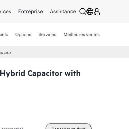
vices
Entreprise
Assistance
iels
Options
Services
Meilleures ventes
mm Cable
ybrid Capacitor with
 personnalisé
Demander un devis