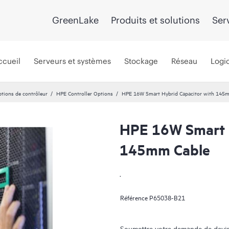
GreenLake
Produits et solutions
Ser
ccueil
Serveurs et systèmes
Stockage
Réseau
Logic
tions de contrôleur
HPE Controller Options
HPE 16W Smart Hybrid Capacitor with 145
HPE 16W Smart H
145mm Cable
.
Référence
P65038-B21
Soumettre votre demande de devis