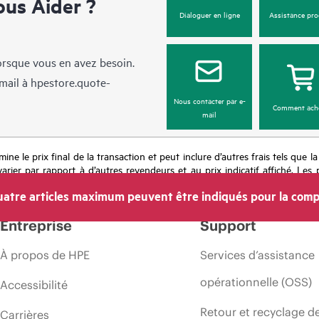
us Aider ?
Dialoguer en ligne
Assistance pro
lorsque vous en avez besoin.
mail à
hpestore.quote-
Nous contacter par e-
Comment ach
mail
mine le prix final de la transaction et peut inclure d’autres frais tels que l
rier par rapport à d’autres revendeurs et au prix indicatif affiché. Les 
 les prix à tout moment pour diverses raisons, notamment, mais sans s’y l
atre articles maximum peuvent être indiqués pour la comp
’une période de promotion et des erreurs dans les publicités.
Entreprise
Support
À propos de HPE
Services d’assistance
opérationnelle (OSS)
Accessibilité
Retour et recyclage d
Carrières