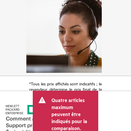
*Tous les prix affichés sont indicatifs ; le
revendeur détermine le prix final de la
transaction et peut inclure d’autres frais
Quatre articles
tels que la TVA ou les taxes sur la vente
et les frais d’expédition. Le prix de la
maximum
transaction déterminé par le revendeur
peuvent être
peut varier par rapport à d’autres
Comment acheter
indiqués pour la
revendeurs et au prix indicatif affiché.
Support produit
comparaison.
Les prix indicatifs peuvent inclure des