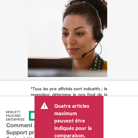
*Tous les prix affichés sont indicatifs ; le
revendeur détermine le prix final de la
transaction et peut inclure d’autres frais
Quatre articles
tels que la TVA ou les taxes sur la vente
et les frais d’expédition. Le prix de la
maximum
transaction déterminé par le revendeur
peuvent être
peut varier par rapport à d’autres
Comment acheter
indiqués pour la
revendeurs et au prix indicatif affiché.
Support produit
comparaison.
Les prix indicatifs peuvent inclure des