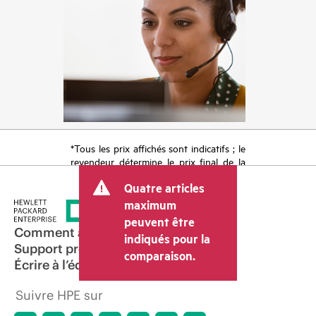
*Tous les prix affichés sont indicatifs ; le
revendeur détermine le prix final de la
transaction et peut inclure d’autres frais
Quatre articles
tels que la TVA ou les taxes sur la vente
et les frais d’expédition. Le prix de la
maximum
transaction déterminé par le revendeur
peuvent être
peut varier par rapport à d’autres
Comment acheter
indiqués pour la
revendeurs et au prix indicatif affiché.
Support produit
comparaison.
Les prix indicatifs peuvent inclure des
Écrire à l’équipe commerciale
offres promotionnelles limitées dans le
temps. HPE se réserve le droit d’ajuster
Suivre HPE sur
les prix à tout moment pour diverses
raisons, notamment, mais sans s’y limiter,