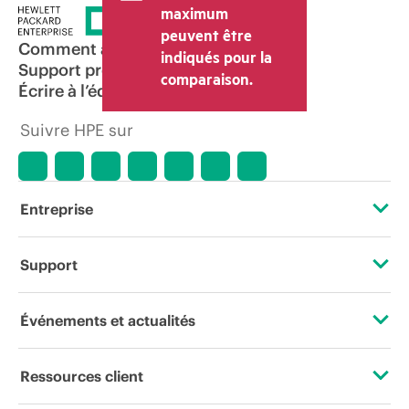
et les frais d’expédition. Le prix de la
maximum
transaction déterminé par le revendeur
peuvent être
peut varier par rapport à d’autres
Comment acheter
indiqués pour la
revendeurs et au prix indicatif affiché.
Support produit
comparaison.
Les prix indicatifs peuvent inclure des
Écrire à l’équipe commerciale
offres promotionnelles limitées dans le
temps. HPE se réserve le droit d’ajuster
Suivre HPE sur
les prix à tout moment pour diverses
raisons, notamment, mais sans s’y limiter,
l’évolution des conditions du marché,
l’arrêt d’un produit, la disponibilité
restreinte d’un produit, la fin d’une
Entreprise
période de promotion et des erreurs
dans les publicités.
À propos de HPE
Support
Accessibilité
Services d’assistance opérationnelle (OSS)
Événements et actualités
Carrières
Retour et recyclage de produits
Événements
Ressources client
Responsabilité d’entreprise
Support produit