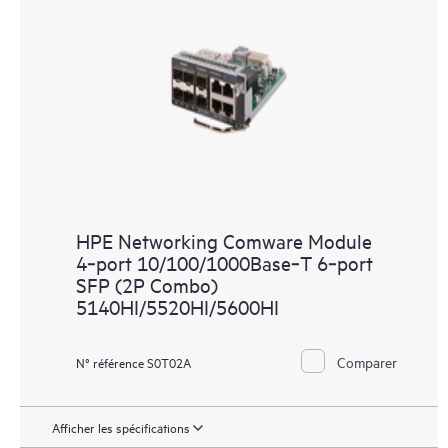
HPE Networking Comware Module
4‑port 10/100/1000Base‑T 6‑port
SFP (2P Combo)
5140HI/5520HI/5600HI
Comparer
N° référence S0T02A
Afficher les spécifications