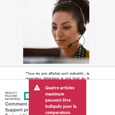
*Tous les prix affichés sont indicatifs ; le
revendeur détermine le prix final de la
transaction et peut inclure d’autres frais
Quatre articles
tels que la TVA ou les taxes sur la vente
et les frais d’expédition. Le prix de la
maximum
transaction déterminé par le revendeur
peuvent être
peut varier par rapport à d’autres
Comment acheter
indiqués pour la
revendeurs et au prix indicatif affiché.
Support produit
comparaison.
Les prix indicatifs peuvent inclure des